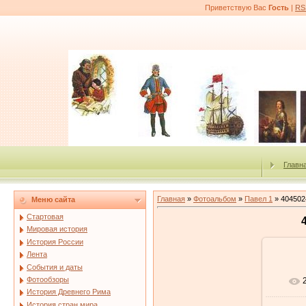
Приветствую Вас
Гость
|
RS
Главн
Главная
»
Фотоальбом
»
Павел 1
» 404502
Меню сайта
Стартовая
Мировая история
История России
Лента
События и даты
Фотообзоры
История Древнего Рима
История стран мира