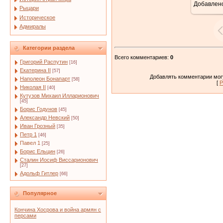
Добавлен
4
Рыцари
Историческое
Адмиралы
Категории раздела
Всего комментариев
:
0
Григорий Распутин
[16]
Екатерина II
[57]
Добавлять комментарии могу
Наполеон Бонапарт
[58]
[
Р
Николая II
[40]
Кутузов Михаил Илларионович
[45]
Борис Годунов
[45]
Александр Невский
[50]
Иван Грозный
[35]
Петр 1
[46]
Павел 1
[25]
Борис Ельцин
[26]
Сталин Иосиф Виссарионович
[27]
Адольф Гитлер
[66]
Популярное
Кончина Хосрова и война армян с
персами