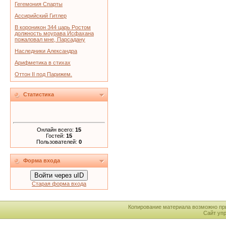
Гегемония Спарты
Ассирийский Гитлер
В короникон 344 царь Ростом
должность моурава Исфахана
пожаловал мне, Парсадану
Наследники Александра
Арифметика в стихах
Оттон II под Парижем.
Статистика
Онлайн всего:
15
Гостей:
15
Пользователей:
0
Форма входа
Войти через uID
Старая форма входа
Копирование материала возможно пр
Сайт уп