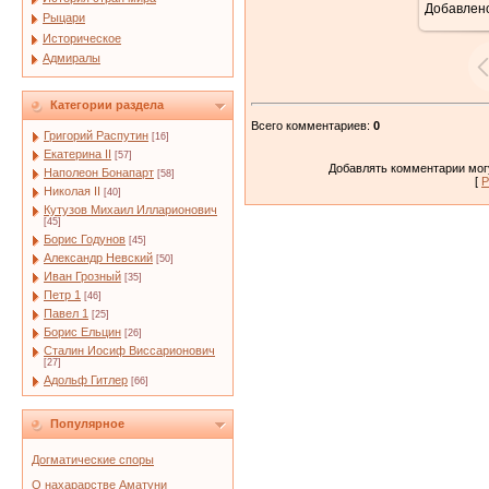
Добавлен
Рыцари
Историческое
Адмиралы
Категории раздела
Всего комментариев
:
0
Григорий Распутин
[16]
Екатерина II
[57]
Добавлять комментарии могу
Наполеон Бонапарт
[58]
[
Р
Николая II
[40]
Кутузов Михаил Илларионович
[45]
Борис Годунов
[45]
Александр Невский
[50]
Иван Грозный
[35]
Петр 1
[46]
Павел 1
[25]
Борис Ельцин
[26]
Сталин Иосиф Виссарионович
[27]
Адольф Гитлер
[66]
Популярное
Догматические споры
О нахарарстве Аматуни