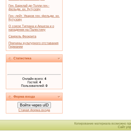
Ген. Барклай де-Толли ген.-
фельдм. кн. Кутузову
Ген.-лейт. Уваров ген.-фельдм. кн.
Кутузову
О союзе Тиграна и Аршеза и о
нападении на Палестину
Свирель Феокрита
Причины культурного отставания
Германии
Статистика
Онлайн всего:
4
Гостей:
4
Пользователей:
0
Форма входа
Войти через uID
Старая форма входа
Копирование материала возможно пр
Сайт уп