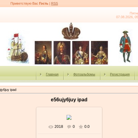
Приветствую Вас
Гость
|
RSS
Пятн
07.08.2026, 0
Главная
Фотоальбомы
Регистрация
jy6juy ipad
e56ujy6juy ipad
2018
0
0.0