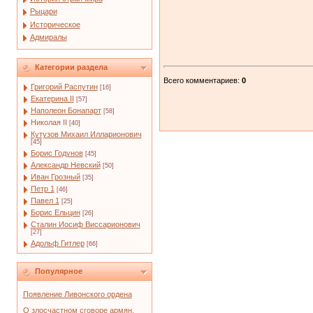
Рыцари
Историческое
Адмиралы
Категории раздела
Всего комментариев
:
0
Григорий Распутин
[16]
Екатерина II
[57]
Наполеон Бонапарт
[58]
Николая II
[40]
Кутузов Михаил Илларионович
[45]
Борис Годунов
[45]
Александр Невский
[50]
Иван Грозный
[35]
Петр 1
[46]
Павел 1
[25]
Борис Ельцин
[26]
Сталин Иосиф Виссарионович
[27]
Адольф Гитлер
[66]
Популярное
Появление Ливонского ордена
О злосчастном сговоре армян,