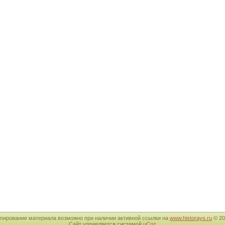
пирование материала возможно при наличии активной ссылки на
www.historays.ru
© 20
Сайт управляется системой
uCoz