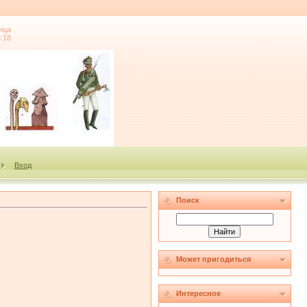
ица
5:18
Вход
Поиск
Может пригодиться
Интересное