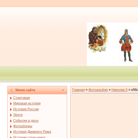
Главная
»
Фотоальбом
»
Николая II
» e56u
Меню сайта
Стартовая
Мировая история
История России
Лента
События и даты
Фотообзоры
История Древнего Рима
История стран мира