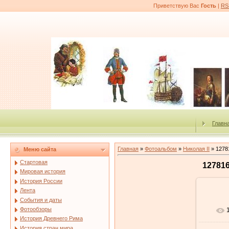
Приветствую Вас
Гость
|
RS
Главн
Главная
»
Фотоальбом
»
Николая II
» 12781
Меню сайта
Стартовая
127816
Мировая история
История России
Лента
События и даты
Фотообзоры
История Древнего Рима
История стран мира