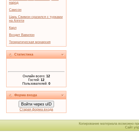
народ
Самсон
Царь Свимон сразился с турками
на Алгети
Карл
Входит Вавилон
Теократическая монархия
Статистика
Онлайн всего:
12
Гостей:
12
Пользователей:
0
Форма входа
Войти через uID
Старая форма входа
Копирование материала возможно пр
Сайт уп