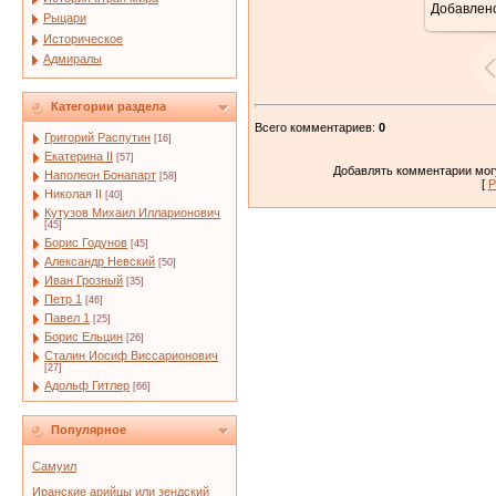
Добавлен
7
Рыцари
Историческое
Адмиралы
Категории раздела
Всего комментариев
:
0
Григорий Распутин
[16]
Екатерина II
[57]
Добавлять комментарии могу
Наполеон Бонапарт
[58]
[
Р
Николая II
[40]
Кутузов Михаил Илларионович
[45]
Борис Годунов
[45]
Александр Невский
[50]
Иван Грозный
[35]
Петр 1
[46]
Павел 1
[25]
Борис Ельцин
[26]
Сталин Иосиф Виссарионович
[27]
Адольф Гитлер
[66]
Популярное
Самуил
Иранские арийцы или зендский