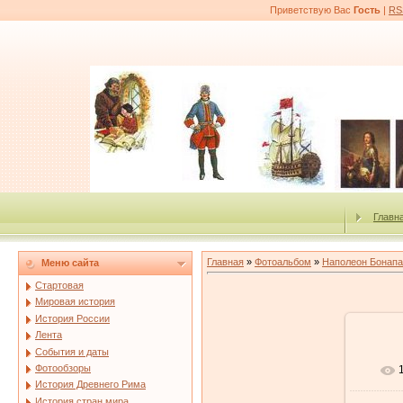
Приветствую Вас
Гость
|
RS
Главн
Главная
»
Фотоальбом
»
Наполеон Бонапа
Меню сайта
Стартовая
Мировая история
История России
Лента
События и даты
Фотообзоры
История Древнего Рима
История стран мира