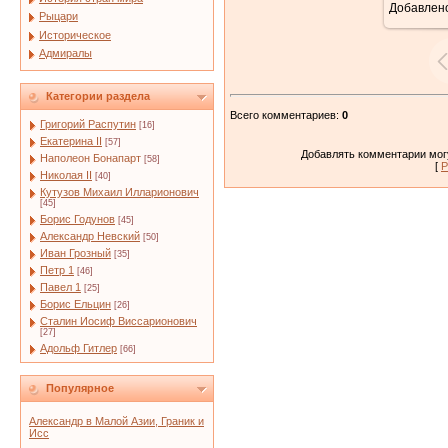
Добавлен
Рыцари
Историческое
Адмиралы
Категории раздела
Всего комментариев
:
0
Григорий Распутин
[16]
Екатерина II
[57]
Добавлять комментарии могу
Наполеон Бонапарт
[58]
[
Р
Николая II
[40]
Кутузов Михаил Илларионович
[45]
Борис Годунов
[45]
Александр Невский
[50]
Иван Грозный
[35]
Петр 1
[46]
Павел 1
[25]
Борис Ельцин
[26]
Сталин Иосиф Виссарионович
[27]
Адольф Гитлер
[66]
Популярное
Александр в Малой Азии, Граник и
Исс