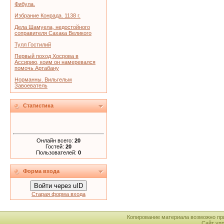
Фибула.
Избрание Конрада. 1138 г.
Дела Шамуела, недостойного
соправителя Сахака Великого
Тулл Гостилий
Первый поход Хосрова в
Ассирию, коим он намеревался
помочь Артабану
Норманны. Вильгельм
Завоеватель
Статистика
Онлайн всего:
20
Гостей:
20
Пользователей:
0
Форма входа
Войти через uID
Старая форма входа
Копирование материала возможно пр
Сайт уп