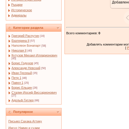
Добавлен
Рыцари
Историческое
Адмиралы
Категории раздела
Всего комментариев
:
0
Григорий Распутин
[16]
Екатерина II
[57]
Добавлять комментарии могу
Наполеон Бонапарт
[58]
[
Р
Николая II
[40]
Кутузов Михаил Илларионович
[45]
Борис Годунов
[45]
Александр Невский
[50]
Иван Грозный
[35]
Петр 1
[46]
Павел 1
[25]
Борис Ельцин
[26]
Сталин Иосиф Виссарионович
[27]
Адольф Гитлер
[66]
Популярное
Письмо Сахака Аттику
Иисус Навин и судии