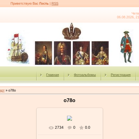
Приветствую Вас
Гость
|
RSS
Четв
06.08.2026, 2
Главная
Фотоальбомы
Регистрация
арт
» o78o
o78o
2734
0
0.0