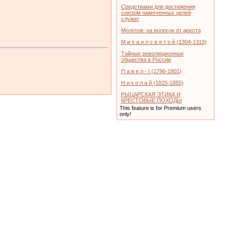
Средствами для достижения
союзом намеченных целей
служат
Молотов: на волосок от ареста
М и х а и л с в я т о й (1304-1319)
Тайные революционные
общества в России
П а в е л - I (1796-1801)
Н и к о л а й (1825-1855)
РЫЦАРСКАЯ ЭТИКА И
КРЕСТОВЫЕ ПОХОДЫ
This feature is for Premium users
only!