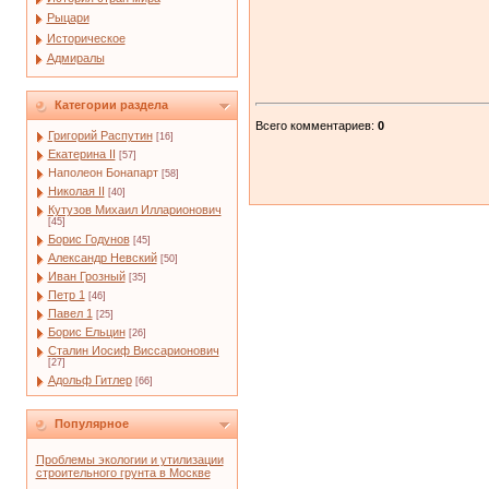
Рыцари
Историческое
Адмиралы
Категории раздела
Всего комментариев
:
0
Григорий Распутин
[16]
Екатерина II
[57]
Наполеон Бонапарт
[58]
Николая II
[40]
Кутузов Михаил Илларионович
[45]
Борис Годунов
[45]
Александр Невский
[50]
Иван Грозный
[35]
Петр 1
[46]
Павел 1
[25]
Борис Ельцин
[26]
Сталин Иосиф Виссарионович
[27]
Адольф Гитлер
[66]
Популярное
Проблемы экологии и утилизации
строительного грунта в Москве