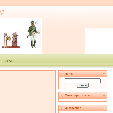
ерг
1:00
Вход
Поиск
Может пригодиться
Интересное