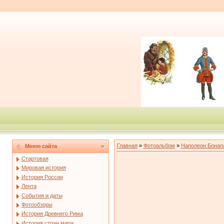
Главная
»
Фотоальбом
»
Наполеон Бонап
Меню сайта
Стартовая
Мировая история
История России
Лента
События и даты
Фотообзоры
История Древнего Рима
История стран мира