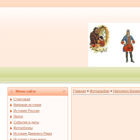
Главная
»
Фотоальбом
»
Наполеон Бонап
Меню сайта
Стартовая
Мировая история
История России
Лента
События и даты
Фотообзоры
История Древнего Рима
История стран мира