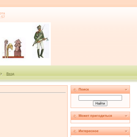
ота
1:57
Вход
Поиск
Может пригодиться
Интересное