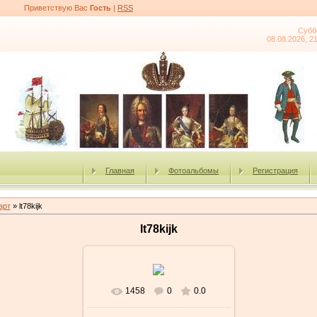
Приветствую Вас
Гость
|
RSS
Субб
08.08.2026, 2
Главная
Фотоальбомы
Регистрация
арт
» lt78kijk
lt78kijk
1458
0
0.0