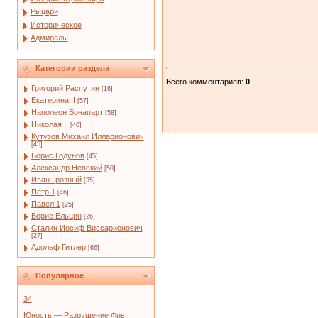
Рыцари
Историческое
Адмиралы
Категории раздела
Всего комментариев
:
0
Григорий Распутин
[16]
Екатерина II
[57]
Наполеон Бонапарт
[58]
Николая II
[40]
Кутузов Михаил Илларионович
[45]
Борис Годунов
[45]
Александр Невский
[50]
Иван Грозный
[35]
Петр 1
[46]
Павел 1
[25]
Борис Ельцин
[26]
Сталин Иосиф Виссарионович
[27]
Адольф Гитлер
[66]
Популярное
34
Юность — Разрушение Фив