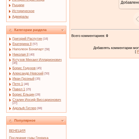
Добавлен
Рыцари
Историческое
Адмиралы
Категории раздела
Всего комментариев
:
0
Григорий Распутин
[16]
Екатерина II
[57]
Добавлять комментарии могу
Наполеон Бонапарт
[58]
[
Р
Николая II
[40]
Кутузов Михаил Илларионович
[45]
Борис Годунов
[45]
Александр Невский
[50]
Иван Грозный
[35]
Петр 1
[46]
Павел 1
[25]
Борис Ельцин
[26]
Сталин Иосиф Виссарионович
[27]
Адольф Гитлер
[66]
Популярное
ВЕНЕЦИЯ
Последние годы Генриха