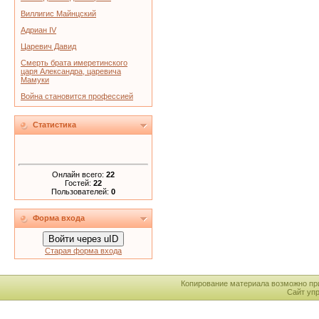
Виллигис Майнцский
Адриан IV
Царевич Давид
Смерть брата имеретинского
царя Александра, царевича
Мамуки
Война становится профессией
Статистика
Онлайн всего:
22
Гостей:
22
Пользователей:
0
Форма входа
Войти через uID
Старая форма входа
Копирование материала возможно пр
Сайт уп