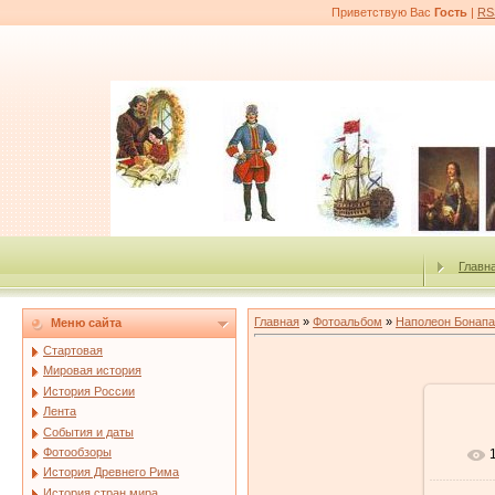
Приветствую Вас
Гость
|
RS
Главн
Главная
»
Фотоальбом
»
Наполеон Бонапа
Меню сайта
Стартовая
Мировая история
История России
Лента
События и даты
Фотообзоры
История Древнего Рима
История стран мира