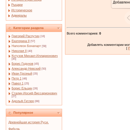
Добавлен
Рыцари
Историческое
Адмиралы
Категории раздела
Всего комментариев
:
0
Григорий Распутин
[16]
Екатерина II
[57]
Добавлять комментарии могу
Наполеон Бонапарт
[58]
[
Р
Николая II
[40]
Кутузов Михаил Илларионович
[45]
Борис Годунов
[45]
Александр Невский
[50]
Иван Грозный
[35]
Петр 1
[46]
Павел 1
[25]
Борис Ельцин
[26]
Сталин Иосиф Виссарионович
[27]
Адольф Гитлер
[66]
Популярное
Древнейшая история Руси.
Фибула.