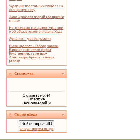
Удаление восставших плебеев на
священную гору
Заал Эристави второй раз прибыл
к шаху
Истребление нахараров Аршаком
и об образе жизни епископа Хада
Арташес – данник римлян
Взяли крепость Кабалу, заняли
Ширван, поставили царем
Константина, сына царя
Александра Аренда газели в
Казани
Статистика
Онлайн всего:
24
Гостей:
24
Пользователей:
0
Форма входа
Войти через uID
Старая форма входа