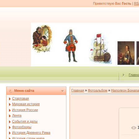
Приветствую Вас
Гость
|
RS
Главн
Главная
»
Фотоальбом
»
Наполеон Бонапа
Меню сайта
Стартовая
Мировая история
История России
Лента
События и даты
Фотообзоры
История Древнего Рима
История стран мира