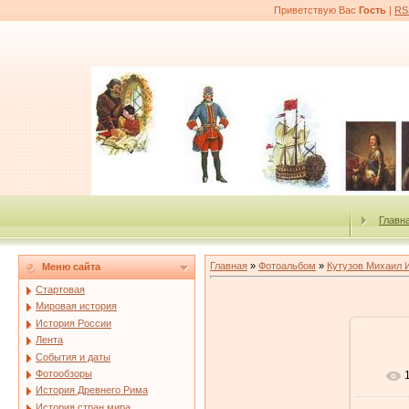
Приветствую Вас
Гость
|
RS
Главн
Главная
»
Фотоальбом
»
Кутузов Михаил 
Меню сайта
Стартовая
Мировая история
История России
Лента
События и даты
Фотообзоры
История Древнего Рима
История стран мира