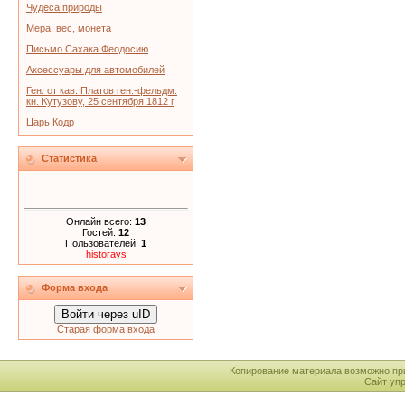
Чудеса природы
Мера, вес, монета
Письмо Сахака Феодосию
Аксессуары для автомобилей
Ген. от кав. Платов ген.-фельдм.
кн. Кутузову, 25 сентября 1812 г
Царь Кодр
Статистика
Онлайн всего:
13
Гостей:
12
Пользователей:
1
historays
Форма входа
Войти через uID
Старая форма входа
Копирование материала возможно пр
Сайт уп