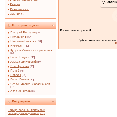
Добавлен
Рыцари
Историческое
Адмиралы
Категории раздела
Всего комментариев
:
0
Григорий Распутин
[16]
Екатерина II
[57]
Добавлять комментарии могу
Наполеон Бонапарт
[58]
[
Р
Николая II
[40]
Кутузов Михаил Илларионович
[45]
Борис Годунов
[45]
Александр Невский
[50]
Иван Грозный
[35]
Петр 1
[46]
Павел 1
[25]
Борис Ельцин
[26]
Сталин Иосиф Виссарионович
[27]
Адольф Гитлер
[66]
Популярное
Царица Хорешан прибыла к
своему двоюродному брату