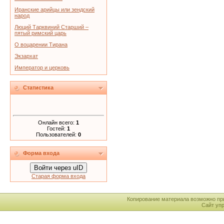
Иранские арийцы или зендский
народ
Люций Тарквиний Старший –
пятый римский царь
О воцарении Тирана
Экзархат
Император и церковь
Статистика
Онлайн всего:
1
Гостей:
1
Пользователей:
0
Форма входа
Войти через uID
Старая форма входа
Копирование материала возможно пр
Сайт уп