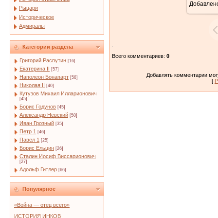
Добавлен
Рыцари
Историческое
Адмиралы
Категории раздела
Всего комментариев
:
0
Григорий Распутин
[16]
Екатерина II
[57]
Добавлять комментарии могу
Наполеон Бонапарт
[58]
[
Р
Николая II
[40]
Кутузов Михаил Илларионович
[45]
Борис Годунов
[45]
Александр Невский
[50]
Иван Грозный
[35]
Петр 1
[46]
Павел 1
[25]
Борис Ельцин
[26]
Сталин Иосиф Виссарионович
[27]
Адольф Гитлер
[66]
Популярное
«Война — отец всего»
ИСТОРИЯ ИНКОВ