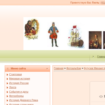
Приветствую Вас
Гость
|
RS
Главн
Главная
»
Фотоальбом
»
Кутузов Михаил 
Меню сайта
Стартовая
Мировая история
История России
Лента
События и даты
Фотообзоры
История Древнего Рима
История стран мира