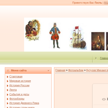
Приветствую Вас
Гость
|
RS
Главн
Главная
»
Фотоальбом
»
Кутузов Михаил 
Меню сайта
Стартовая
Мировая история
История России
Лента
События и даты
Фотообзоры
История Древнего Рима
История стран мира