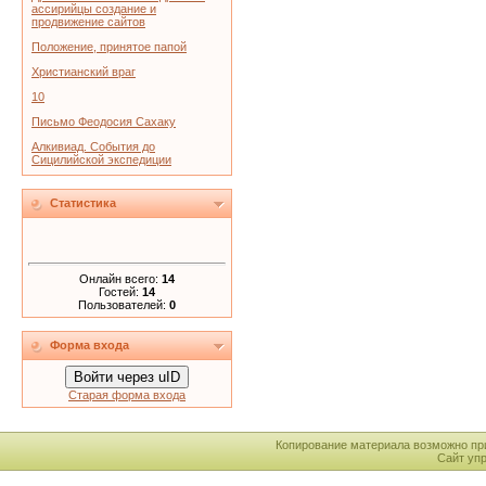
ассирийцы создание и
продвижение сайтов
Положение, принятое папой
Христианский враг
10
Письмо Феодосия Сахаку
Алкивиад. События до
Сицилийской экспедиции
Статистика
Онлайн всего:
14
Гостей:
14
Пользователей:
0
Форма входа
Войти через uID
Старая форма входа
Копирование материала возможно пр
Сайт уп