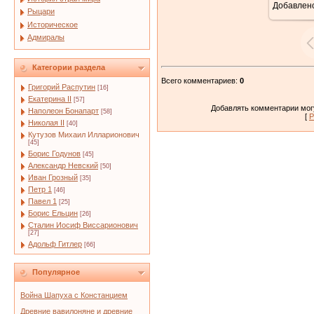
Добавлен
Рыцари
Историческое
Адмиралы
Категории раздела
Всего комментариев
:
0
Григорий Распутин
[16]
Екатерина II
[57]
Добавлять комментарии могу
Наполеон Бонапарт
[58]
[
Р
Николая II
[40]
Кутузов Михаил Илларионович
[45]
Борис Годунов
[45]
Александр Невский
[50]
Иван Грозный
[35]
Петр 1
[46]
Павел 1
[25]
Борис Ельцин
[26]
Сталин Иосиф Виссарионович
[27]
Адольф Гитлер
[66]
Популярное
Война Шапуха с Констанцием
Древние вавилоняне и древние