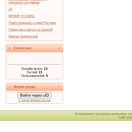
сделался государем
33
ВРЕМЯ УСОБИЦ
Повествование о царе Ростоме
Гомер расстается со сказкой
Бернар Клервоский
Статистика
Онлайн всего:
13
Гостей:
13
Пользователей:
0
Форма входа
Войти через uID
Старая форма входа
Копирование материала возможно пр
Сайт уп