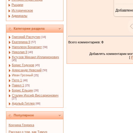
Рыцари
Добавлен
Историческое
7
Адмиралы
Категории раздела
Григорий Распутин
[16]
Екатерина II
Всего комментариев
:
0
[57]
Наполеон Бонапарт
[58]
Николая II
[40]
Добавлять комментарии могу
Кутузов Михаил Илларионович
[
Р
[45]
Борис Годунов
[45]
Александр Невский
[50]
Иван Грозный
[35]
Петр 1
[46]
Павел 1
[25]
Борис Ельцин
[26]
Сталин Иосиф Виссарионович
[27]
Адольф Гитлер
[66]
Популярное
Кончина Генриха
Рассказ о том, как Тимур