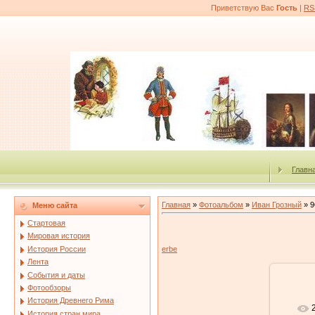
Приветствую Вас
Гость
|
RS
Главн
Главная
»
Фотоальбом
»
Иван Грозный
» 9
Меню сайта
Стартовая
Мировая история
История России
erbe
Лента
События и даты
Фотообзоры
История Древнего Рима
История стран мира