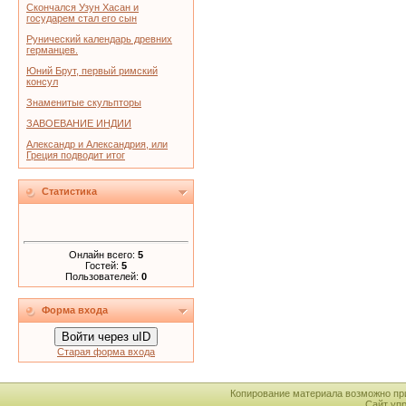
Скончался Узун Хасан и
государем стал его сын
Рунический календарь древних
германцев.
Юний Брут, первый римский
консул
Знаменитые скульпторы
ЗАВОЕВАНИЕ ИНДИИ
Александр и Александрия, или
Греция подводит итог
Статистика
Онлайн всего:
5
Гостей:
5
Пользователей:
0
Форма входа
Войти через uID
Старая форма входа
Копирование материала возможно пр
Сайт уп