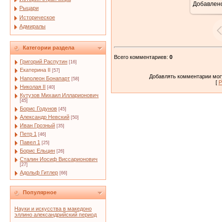
Добавлен
Рыцари
Историческое
Адмиралы
Категории раздела
Всего комментариев
:
0
Григорий Распутин
[16]
Екатерина II
[57]
Добавлять комментарии могу
Наполеон Бонапарт
[58]
[
Р
Николая II
[40]
Кутузов Михаил Илларионович
[45]
Борис Годунов
[45]
Александр Невский
[50]
Иван Грозный
[35]
Петр 1
[46]
Павел 1
[25]
Борис Ельцин
[26]
Сталин Иосиф Виссарионович
[27]
Адольф Гитлер
[66]
Популярное
Науки и искусства в македоно
эллино александрийский период