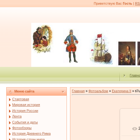
Приветствую Вас
Гость
|
RS
Главн
Главная
»
Фотоальбом
»
Екатерина II
» ti7
Меню сайта
Стартовая
Мировая история
История России
Лента
События и даты
Фотообзоры
История Древнего Рима
История стран мира