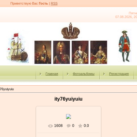
Приветствую Вас
Гость
|
RSS
Пятн
07.08.2026, 2
Главная
Фотоальбомы
Регистрация
y76yuiyuiu
ity76yuiyuiu
1608
0
0.0