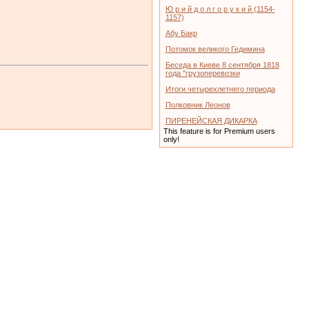
Ю р и й д о л г о р у к и й (1154-
1157)
Абу Бакр
Потомок великого Гедимина
Беседа в Киеве 8 сентября 1818
года "грузоперевозки
Итоги четырехлетнего периода
Полковник Леонов
ПИРЕНЕЙСКАЯ ДИКАРКА
This feature is for Premium users
only!