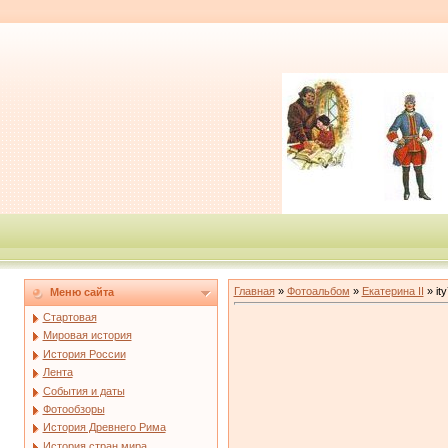
Главная
»
Фотоальбом
»
Екатерина II
» it
Меню сайта
Стартовая
Мировая история
История России
Лента
События и даты
Фотообзоры
История Древнего Рима
История стран мира