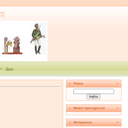
ица
0:09
Вход
Поиск
Может пригодиться
Интересное