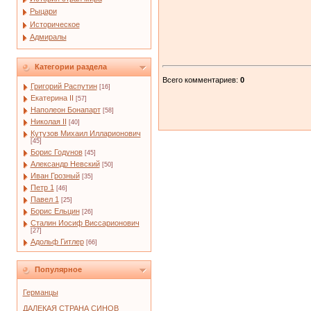
Рыцари
Историческое
Адмиралы
Категории раздела
Всего комментариев
:
0
Григорий Распутин
[16]
Екатерина II
[57]
Наполеон Бонапарт
[58]
Николая II
[40]
Кутузов Михаил Илларионович
[45]
Борис Годунов
[45]
Александр Невский
[50]
Иван Грозный
[35]
Петр 1
[46]
Павел 1
[25]
Борис Ельцин
[26]
Сталин Иосиф Виссарионович
[27]
Адольф Гитлер
[66]
Популярное
Германцы
ДАЛЕКАЯ СТРАНА СИНОВ