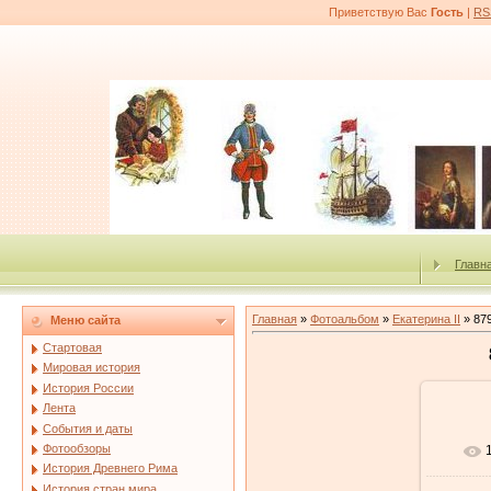
Приветствую Вас
Гость
|
RS
Главн
Главная
»
Фотоальбом
»
Екатерина II
» 879
Меню сайта
Стартовая
Мировая история
История России
Лента
События и даты
Фотообзоры
История Древнего Рима
История стран мира