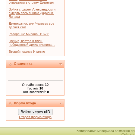
отправили в страну Ерзинган
Война с царем Александром и
смерть племянника Дадиани,
Липара
Демократия, или Человек все
делает сам
Разорение Милана. 1162 г.
Греция, взятая в плен,
победителей диких пленила…
Второй поход в Италию
Статистика
Онлайн всего:
10
Гостей:
10
Пользователей:
0
Форма входа
Войти через uID
Старая форма входа
Копирование материала возможно пр
Сайт уп