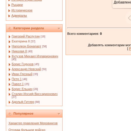
Добавлен
Рыцари
Историческое
Адмиралы
Категории раздела
Всего комментариев
:
0
Григорий Распутин
[16]
Екатерина II
[57]
Добавлять комментарии могу
Наполеон Бонапарт
[58]
[
Р
Николая II
[40]
Кутузов Михаил Илларионович
[45]
Борис Годунов
[45]
Александр Невский
[50]
Иван Грозный
[35]
Петр 1
[46]
Павел 1
[25]
Борис Ельцин
[26]
Сталин Иосиф Виссарионович
[27]
Адольф Гитлер
[66]
Популярное
Характер правления Меровингов
Отсюда большое войско