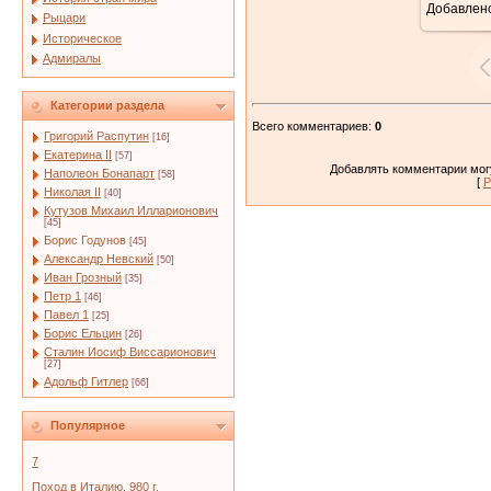
Добавлен
Рыцари
Историческое
Адмиралы
Категории раздела
Всего комментариев
:
0
Григорий Распутин
[16]
Екатерина II
[57]
Добавлять комментарии могу
Наполеон Бонапарт
[58]
[
Р
Николая II
[40]
Кутузов Михаил Илларионович
[45]
Борис Годунов
[45]
Александр Невский
[50]
Иван Грозный
[35]
Петр 1
[46]
Павел 1
[25]
Борис Ельцин
[26]
Сталин Иосиф Виссарионович
[27]
Адольф Гитлер
[66]
Популярное
7
Поход в Италию. 980 г.