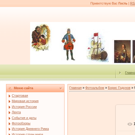
Приветствую Вас
Гость
|
RS
Главн
Главная
»
Фотоальбом
»
Борис Годунов
» 
Меню сайта
Стартовая
Мировая история
История России
Лента
События и даты
Фотообзоры
История Древнего Рима
История стран мира