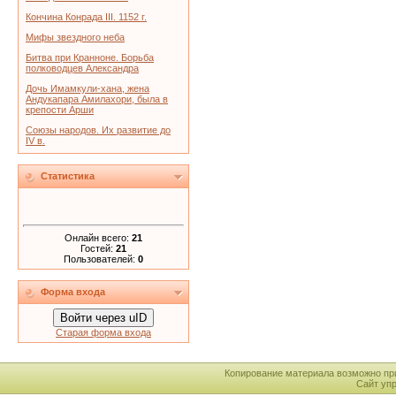
Кончина Конрада III. 1152 г.
Мифы звездного неба
Битва при Кранноне. Борьба
полководцев Александра
Дочь Имамкули-хана, жена
Андукапара Амилахори, была в
крепости Арши
Союзы народов. Их развитие до
IV в.
Статистика
Онлайн всего:
21
Гостей:
21
Пользователей:
0
Форма входа
Войти через uID
Старая форма входа
Копирование материала возможно пр
Сайт уп