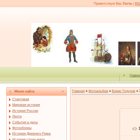
Приветствую Вас
Гость
|
RS
Главн
Главная
»
Фотоальбом
»
Борис Годунов
» 
Меню сайта
Стартовая
Мировая история
История России
Лента
События и даты
Фотообзоры
История Древнего Рима
История стран мира