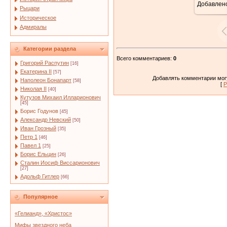
Добавлен
Рыцари
Историческое
Адмиралы
Категории раздела
Всего комментариев
:
0
Григорий Распутин
[16]
Екатерина II
[57]
Добавлять комментарии могу
Наполеон Бонапарт
[58]
[
Р
Николая II
[40]
Кутузов Михаил Илларионович
[45]
Борис Годунов
[45]
Александр Невский
[50]
Иван Грозный
[35]
Петр 1
[46]
Павел 1
[25]
Борис Ельцин
[26]
Сталин Иосиф Виссарионович
[27]
Адольф Гитлер
[66]
Популярное
«Гелианд», «Христос»
Мифы звездного неба