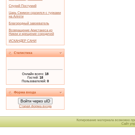
Спурий Постумий
Царь Свимон сразился с турками
на Алгети
Благородный завоеватель
Возвращение Аристакеса из
Никеи и крещение сородичей
ИСКАНДЕР САНИ
Статистика
Онлайн всего:
18
Гостей:
18
Пользователей:
0
Форма входа
Войти через uID
Старая форма входа
Копирование материала возможно пр
Сайт уп