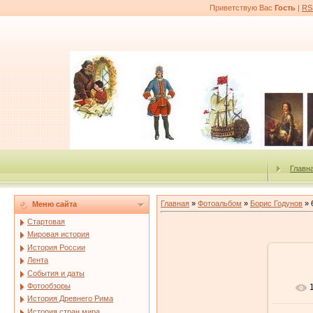
Приветствую Вас
Гость
|
RS
Главн
Главная
»
Фотоальбом
»
Борис Годунов
» 
Меню сайта
Стартовая
Мировая история
История России
Лента
События и даты
Фотообзоры
История Древнего Рима
История стран мира