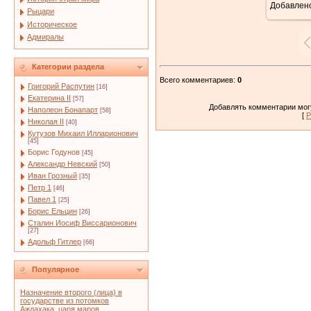
Добавлен
Рыцари
Историческое
Адмиралы
Категории раздела
Всего комментариев
:
0
Григорий Распутин
[16]
Екатерина II
[57]
Добавлять комментарии могу
Наполеон Бонапарт
[58]
[
Р
Николая II
[40]
Кутузов Михаил Илларионович
[45]
Борис Годунов
[45]
Александр Невский
[50]
Иван Грозный
[35]
Петр 1
[46]
Павел 1
[25]
Борис Ельцин
[26]
Сталин Иосиф Виссарионович
[27]
Адольф Гитлер
[66]
Популярное
Назначение второго (лица) в
государстве из потомков
Аждахака, царя маров