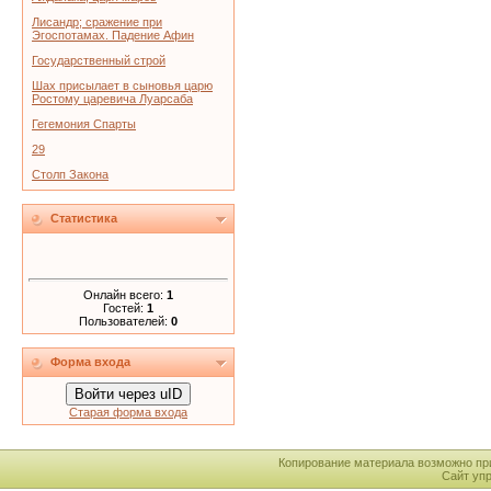
Лисандр; сражение при
Эгоспотамах. Падение Афин
Государственный строй
Шах присылает в сыновья царю
Ростому царевича Луарсаба
Гегемония Спарты
29
Столп Закона
Статистика
Онлайн всего:
1
Гостей:
1
Пользователей:
0
Форма входа
Войти через uID
Старая форма входа
Копирование материала возможно пр
Сайт уп