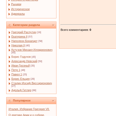
Рыцари
Историческое
Адмиралы
Категории раздела
Всего комментариев
:
0
Григорий Распутин
[16]
Екатерина II
[57]
Наполеон Бонапарт
[58]
Николая II
[40]
Кутузов Михаил Илларионович
[45]
Борис Годунов
[45]
Александр Невский
[50]
Иван Грозный
[35]
Петр 1
[46]
Павел 1
[25]
Борис Ельцин
[26]
Сталин Иосиф Виссарионович
[27]
Адольф Гитлер
[66]
Популярное
Италия. Избрание Григория VII.
О еретике Арии и о соборе,