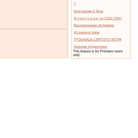
7
Константин X Дука
И о а н I к а л и т а (1320-1341)
Воспоминание об Алжире
Из князи в грязи
ГРОБНИЦА СВЯТОГО ПЕТРА
Карьера трудоголика
This feature is for Premium users
only!