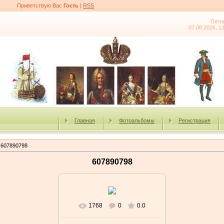
Приветствую Вас
Гость
|
RSS
Пятн
07.08.2026, 1
Главная
Фотоальбомы
Регистрация
 607890798
607890798
1768
0
0.0