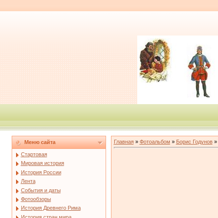
Главная
»
Фотоальбом
»
Борис Годунов
»
Меню сайта
Стартовая
Мировая история
История России
Лента
События и даты
Фотообзоры
История Древнего Рима
История стран мира