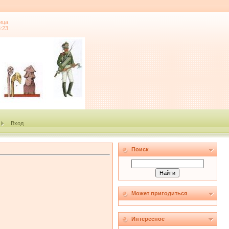
ица
3:23
Вход
Поиск
Может пригодиться
Интересное