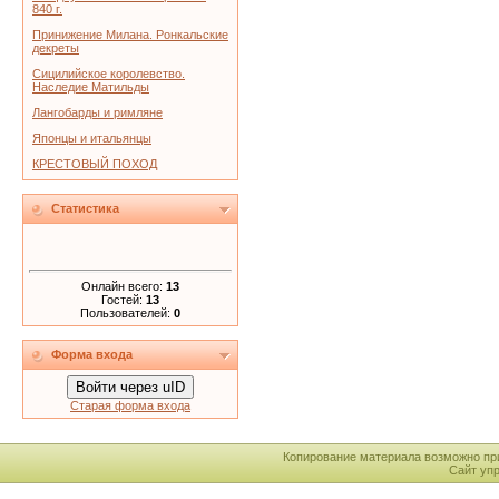
840 г.
Принижение Милана. Ронкальские
декреты
Сицилийское королевство.
Наследие Матильды
Лангобарды и римляне
Японцы и итальянцы
КРЕСТОВЫЙ ПОХОД
Статистика
Онлайн всего:
13
Гостей:
13
Пользователей:
0
Форма входа
Войти через uID
Старая форма входа
Копирование материала возможно пр
Сайт уп