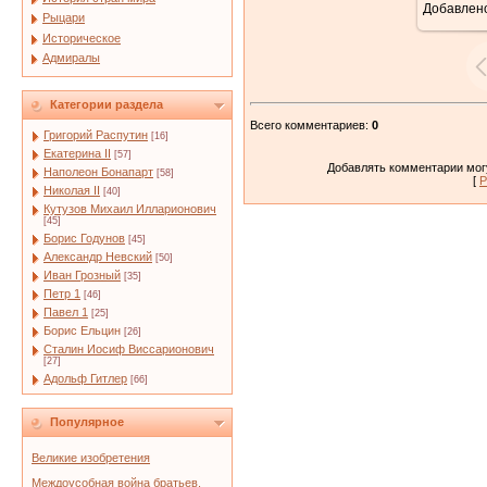
Добавлен
Рыцари
Историческое
Адмиралы
Категории раздела
Всего комментариев
:
0
Григорий Распутин
[16]
Екатерина II
[57]
Добавлять комментарии могу
Наполеон Бонапарт
[58]
[
Р
Николая II
[40]
Кутузов Михаил Илларионович
[45]
Борис Годунов
[45]
Александр Невский
[50]
Иван Грозный
[35]
Петр 1
[46]
Павел 1
[25]
Борис Ельцин
[26]
Сталин Иосиф Виссарионович
[27]
Адольф Гитлер
[66]
Популярное
Великие изобретения
Междоусобная война братьев.