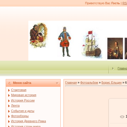
Приветствую Вас
Гость
|
RS
Главн
Главная
»
Фотоальбом
»
Борис Ельцин
» 6
Меню сайта
Стартовая
Мировая история
История России
Лента
События и даты
Фотообзоры
История Древнего Рима
История стран мира