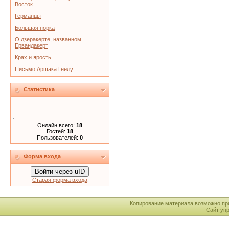
Восток
Германцы
Большая порка
О дзеракерте, названном
Ервандакерт
Крах и ярость
Письмо Аршака Гнелу
Статистика
Онлайн всего:
18
Гостей:
18
Пользователей:
0
Форма входа
Войти через uID
Старая форма входа
Копирование материала возможно пр
Сайт уп