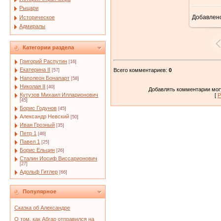
Рыцари
Добавлен
Историческое
Адмиралы
Категории раздела
Григорий Распутин
[16]
Екатерина II
Всего комментариев
:
0
[57]
Наполеон Бонапарт
[58]
Николая II
[40]
Добавлять комментарии могу
Кутузов Михаил Илларионович
[
Р
[45]
Борис Годунов
[45]
Александр Невский
[50]
Иван Грозный
[35]
Петр 1
[46]
Павел 1
[25]
Борис Ельцин
[26]
Сталин Иосиф Виссарионович
[27]
Адольф Гитлер
[66]
Популярное
Сказка об Александре
О том, как Абгар отправился на