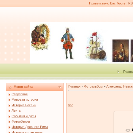
Приветствую Вас
Гость
|
RS
Главн
Главная
»
Фотоальбом
»
Александр Невск
Меню сайта
Стартовая
Мировая история
История России
fiac
Лента
События и даты
Фотообзоры
История Древнего Рима
История стран мира