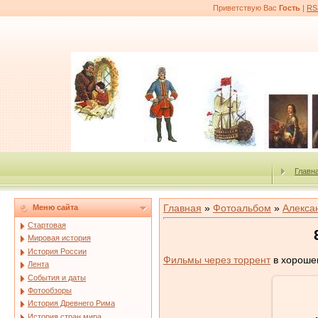
Приветствую Вас
Гость
|
RS
Главн
Главная
»
Фотоальбом
»
Алекса
Меню сайта
Стартовая
Мировая история
История России
Фильмы через торрент
в хорошем
Лента
События и даты
Фотообзоры
История Древнего Рима
История стран мира