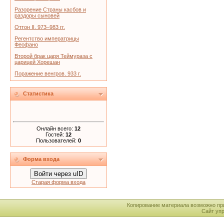
Разорение Страны касбов и
раздоры сыновей
Оттон II. 973–983 гг.
Регентство императрицы
Феофано
Второй брак царя Теймураза с
царицей Хорешан
Поражение венгров. 933 г.
Статистика
Онлайн всего:
12
Гостей:
12
Пользователей:
0
Форма входа
Войти через uID
Старая форма входа
Копирование материала возможно пр
Сайт уп