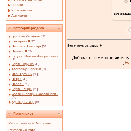
Рыцари
Историческое
Добавлен
Адмиралы
Категории раздела
Григорий Распутин
[16]
Екатерина II
[57]
Всего комментариев
:
0
Наполеон Бонапарт
[58]
Николая II
[40]
Кутузов Михаил Илларионович
Добавлять комментарии могут
[45]
[
Ре
Борис Годунов
[45]
Александр Невский
[50]
Иван Грозный
[35]
Петр 1
[46]
Павел 1
[25]
Борис Ельцин
[26]
Сталин Иосиф Виссарионович
[27]
Адольф Гитлер
[66]
Популярное
Мономаховичи и Ольговичи
Разговор Сократа