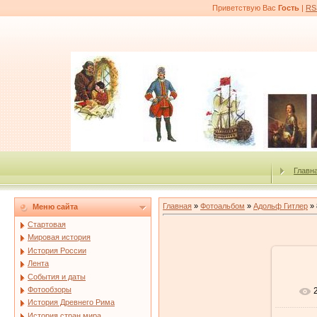
Приветствую Вас
Гость
|
RS
Главн
Главная
»
Фотоальбом
»
Адольф Гитлер
» 
Меню сайта
Стартовая
Мировая история
История России
Лента
События и даты
Фотообзоры
История Древнего Рима
История стран мира