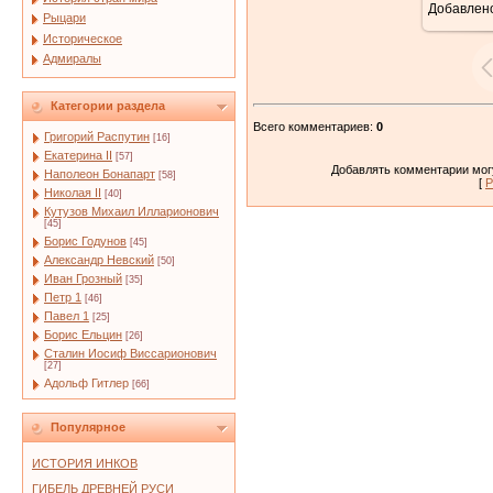
Добавлен
Рыцари
Историческое
Адмиралы
Категории раздела
Всего комментариев
:
0
Григорий Распутин
[16]
Екатерина II
[57]
Добавлять комментарии могу
Наполеон Бонапарт
[58]
[
Р
Николая II
[40]
Кутузов Михаил Илларионович
[45]
Борис Годунов
[45]
Александр Невский
[50]
Иван Грозный
[35]
Петр 1
[46]
Павел 1
[25]
Борис Ельцин
[26]
Сталин Иосиф Виссарионович
[27]
Адольф Гитлер
[66]
Популярное
ИСТОРИЯ ИНКОВ
ГИБЕЛЬ ДРЕВНЕЙ РУСИ