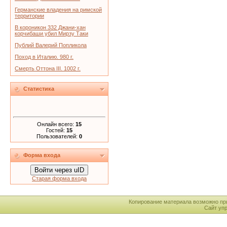
Германские владения на римской
территории
В короникон 332 Джани-хан
корчибаши убил Мирзу Таки
Публий Валерий Попликола
Поход в Италию. 980 г.
Смерть Оттона III. 1002 г.
Статистика
Онлайн всего:
15
Гостей:
15
Пользователей:
0
Форма входа
Войти через uID
Старая форма входа
Копирование материала возможно пр
Сайт уп