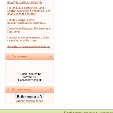
Комедия учится у трагедии
Поход шаха Тамаза на царя
Картли Луарсаба в короникон сто
восемьдесят восьмой
Греция, взятая в плен,
победителей диких пленила…
Правление Генриха. Положение в
Германии
Начнем повествование о той же
свадьбе царя Ростома
Характер правления Меровингов
Статистика
Онлайн всего:
12
Гостей:
12
Пользователей:
0
Форма входа
Войти через uID
Старая форма входа
Копирование материала возможно пр