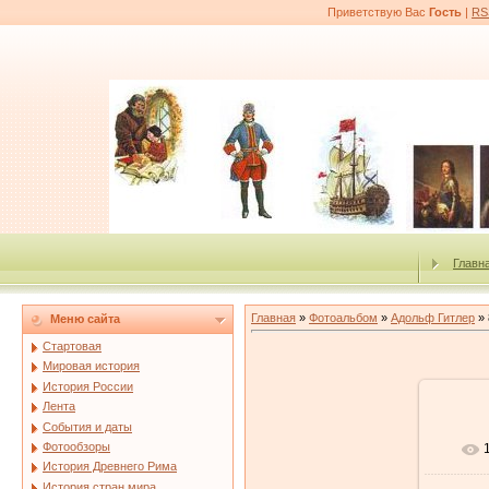
Приветствую Вас
Гость
|
RS
Главн
Главная
»
Фотоальбом
»
Адольф Гитлер
» 
Меню сайта
Стартовая
Мировая история
История России
Лента
События и даты
Фотообзоры
История Древнего Рима
История стран мира