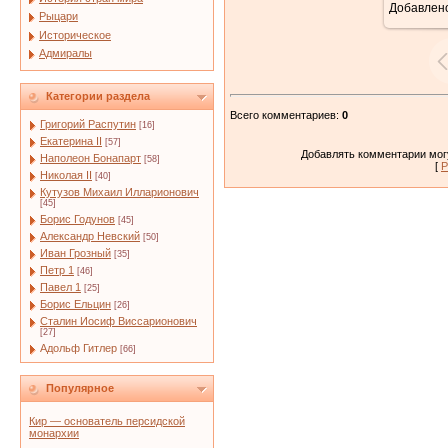
Добавлен
6
Рыцари
Историческое
Адмиралы
Категории раздела
Всего комментариев
:
0
Григорий Распутин
[16]
Екатерина II
[57]
Добавлять комментарии могу
Наполеон Бонапарт
[58]
[
Р
Николая II
[40]
Кутузов Михаил Илларионович
[45]
Борис Годунов
[45]
Александр Невский
[50]
Иван Грозный
[35]
Петр 1
[46]
Павел 1
[25]
Борис Ельцин
[26]
Сталин Иосиф Виссарионович
[27]
Адольф Гитлер
[66]
Популярное
Кир — основатель персидской
монархии