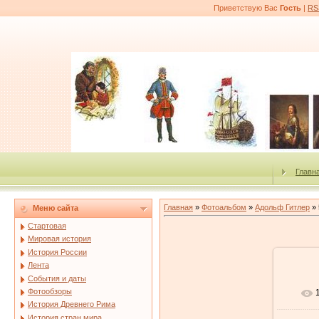
Приветствую Вас
Гость
|
RS
Главн
Главная
»
Фотоальбом
»
Адольф Гитлер
» 
Меню сайта
Стартовая
Мировая история
История России
Лента
События и даты
Фотообзоры
История Древнего Рима
История стран мира