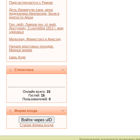
Пирр встречается с Римом
Дочь Имамкули-хана, жена
Андукапара Амилахори, была в
крепости Арши
Ген.-лейт. Лавров ген. от инф.
Дохтурову, 3 сентября 1812 г. мир
здоровья
Мильтиад, Фемистокл и Аристид
Начало крестовых походов.
Мирное время
Царь Кодр
Статистика
Онлайн всего:
15
Гостей:
15
Пользователей:
0
Форма входа
Войти через uID
Старая форма входа
Копирование материала возможно пр