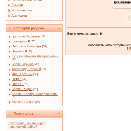
Добавлен
Рыцари
Историческое
Адмиралы
Категории раздела
Всего комментариев
:
0
Григорий Распутин
[16]
Екатерина II
[57]
Добавлять комментарии могу
Наполеон Бонапарт
[58]
[
Р
Николая II
[40]
Кутузов Михаил Илларионович
[45]
Борис Годунов
[45]
Александр Невский
[50]
Иван Грозный
[35]
Петр 1
[46]
Павел 1
[25]
Борис Ельцин
[26]
Сталин Иосиф Виссарионович
[27]
Адольф Гитлер
[66]
Популярное
Состояние Греции перед
персидской войной