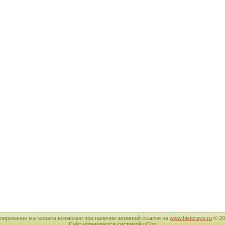
пирование материала возможно при наличии активной ссылки на
www.historays.ru
© 20
Сайт управляется системой
uCoz