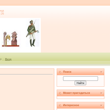
ица
2:26
Вход
Поиск
Может пригодиться
Интересное