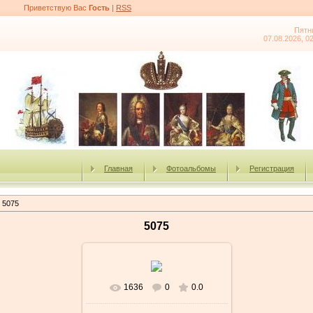
Приветствую Вас
Гость
|
RSS
Пятн
07.08.2026, 0
Главная
Фотоальбомы
Регистрация
 5075
5075
1636
0
0.0