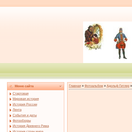
Главная
»
Фотоальбом
»
Адольф Гитлер
»
Меню сайта
Стартовая
Мировая история
История России
Лента
События и даты
Фотообзоры
История Древнего Рима
История стран мира