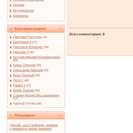
Рыцари
Историческое
Адмиралы
Категории раздела
Всего комментариев
:
0
Григорий Распутин
[16]
Екатерина II
[57]
Наполеон Бонапарт
[58]
Николая II
[40]
Кутузов Михаил Илларионович
[45]
Борис Годунов
[45]
Александр Невский
[50]
Иван Грозный
[35]
Петр 1
[46]
Павел 1
[25]
Борис Ельцин
[26]
Сталин Иосиф Виссарионович
[27]
Адольф Гитлер
[66]
Популярное
Паруйр, сын Скайорди, первым
становится царем Армении