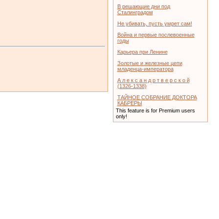
В решающие дни под
Сталинградом
Не убивать, пусть умрет сам!
Война и первые послевоенные
годы
Карьера при Ленине
Золотые и железные цепи
младенца-императора
А л е к с а н д р т в е р с к о й
(1326-1338)
ТАЙНОЕ СОБРАНИЕ ДОКТОРА
КАБРЕРЫ
This feature is for Premium users
only!