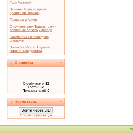
Тулл Гостилий
Величие Афин во время
правления Перикла
Терпандр и Арион
О кончине царя Трдата; плач и
обвинение по этому поводу
Псамметих I и последние
фараоны
Война 550–553 гг. Падение
готского государства
Статистика
Онлайн всего:
12
Гостей:
12
Пользователей:
0
Форма входа
Войти через uID
Старая форма входа
Ко