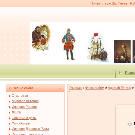
Приветствую Вас
Гость
|
RS
Главн
Главная
»
Фотоальбом
»
Адольф Гитлер
» 
Меню сайта
Стартовая
Мировая история
История России
Лента
События и даты
Фотообзоры
История Древнего Рима
История стран мира