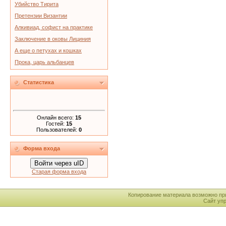
Убийство Тирита
Претензии Византии
Алкивиад, софист на практике
Заключение в оковы Лициния
А еще о петухах и кошках
Прока, царь альбанцев
Статистика
Онлайн всего:
15
Гостей:
15
Пользователей:
0
Форма входа
Войти через uID
Старая форма входа
Копирование материала возможно пр
Сайт уп