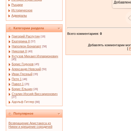
Добавлен
Рыцари
Историческое
Адмиралы
Категории раздела
Всего комментариев
:
0
Григорий Распутин
[16]
Екатерина II
[57]
Добавлять комментарии могу
Наполеон Бонапарт
[58]
[
Р
Николая II
[40]
Кутузов Михаил Илларионович
[45]
Борис Годунов
[45]
Александр Невский
[50]
Иван Грозный
[35]
Петр 1
[46]
Павел 1
[25]
Борис Ельцин
[26]
Сталин Иосиф Виссарионович
[27]
Адольф Гитлер
[66]
Популярное
Возвращение Аристакеса из
Никеи и крещение сородичей