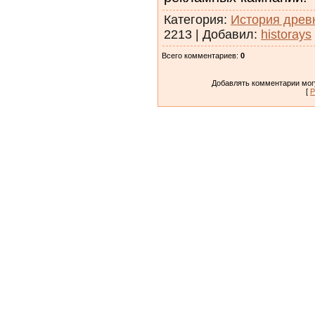
Категория
:
История древ
2213
|
Добавил
:
historays
Всего комментариев
:
0
Добавлять комментарии могу
[
Р