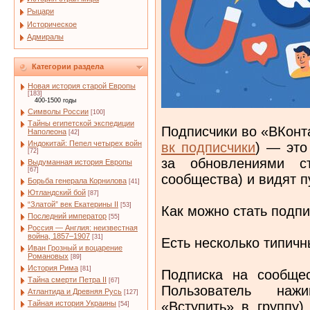
Рыцари
Историческое
Адмиралы
Категории раздела
Новая история старой Европы
[183]
400-1500 годы
Символы России
[100]
Тайны египетской экспедиции
Подписчики во «ВКонта
Наполеона
[42]
Индокитай: Пепел четырех войн
вк подписчики
) — это
[72]
за обновлениями ст
Выдуманная история Европы
[67]
сообщества) и видят п
Борьба генерала Корнилова
[41]
Ютландский бой
[87]
“Златой” век Екатерины II
[53]
Как можно стать подп
Последний император
[55]
Россия — Англия: неизвестная
война, 1857–1907
[31]
Есть несколько типичн
Иван Грозный и воцарение
Романовых
[89]
История Рима
[81]
Подписка на сообщес
Тайна смерти Петра II
[67]
Пользователь наж
Атлантида и Древняя Русь
[127]
«Вступить» в группу)
Тайная история Украины
[54]