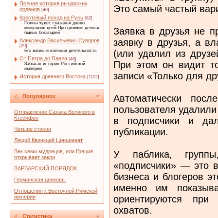
Полная история рыцарских
Это самый частый вар
орденов
[40]
Крестовый поход на Русь
[62]
Полны чудес сказанья давно
минувших дней Про громкие деянья
Заявка в друзья не п
былых богатырей
заявку в друзья, а в
Александр Васильевич Суворов
[29]
(или удалил из друзе
Его жизнь и военная деятельность
От Петра до Павла
[48]
При этом он видит т
Забытая история Российской
империи
записи «Только для др
История древнего Востока
[1102]
Автоматически посл
Популярное
пользователя удалили 
Отправление Сахака Великого в
Ктесифон
в подписчики и дал
Четыре стихии
публикации.
Люций Квинкций Цинциннат
Век семи мудрецов, или Греция
У паблика, группы
открывает закон
«подписчики» — это в
ВАРВАРСКИЙ ПОРЯДОК
бизнеса и блогеров э
Германская церковь.
именно им показыв
Отношения к Восточной Римской
ориентируются при
империи
охватов.
Статистика