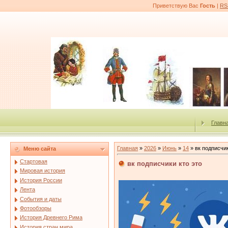
Приветствую Вас
Гость
|
RS
Главн
Главная
»
2026
»
Июнь
»
14
» вк подписчик
Меню сайта
Стартовая
вк подписчики кто это
Мировая история
История России
Лента
События и даты
Фотообзоры
История Древнего Рима
История стран мира