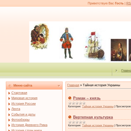
Приветствую Вас
Гость
|
RS
Главн
Главная
»
Тайная история Украины
Меню сайта
Стартовая
Роман – князь
Мировая история
История России
Категория:
Тайная история Украины
|
Просмотров
Лента
События и даты
Вертепная культурка
Фотообзоры
История Древнего Рима
Категория:
Тайная история Украины
|
Просмотров
История стран мира