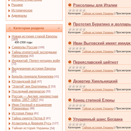
Рыцари
Роксоланы для Италии
Историческое
Категория:
Тайная история Украины
|
Просмотров
Адмиралы
Прототип Буратино и доллар
Категории раздела
Категория:
Тайная история Украины
|
Просмотров
Новая история старой Европы
[183]
400-1500 годы
Иван Выговский имеет имидж
Символы России
[100]
Категория:
Тайная история Украины
|
Просмотров
Тайны египетской экспедиции
Наполеона
[42]
Индокитай: Пепел четырех войн
Переяславский цейтнот
[72]
Выдуманная история Европы
Категория:
Тайная история Украины
|
Просмотров
[67]
Борьба генерала Корнилова
[41]
Дезертир Хмельницкий
Ютландский бой
[87]
“Златой” век Екатерины II
[53]
Категория:
Тайная история Украины
|
Просмотров
Последний император
[55]
Россия — Англия: неизвестная
война, 1857–1907
Конец степной Елены
[31]
Иван Грозный и воцарение
Романовых
[89]
Категория:
Тайная история Украины
|
Просмотров
История Рима
[81]
Тайна смерти Петра II
[67]
Упущенный шанс Богдана
Атлантида и Древняя Русь
[127]
Категория:
Тайная история Украины
|
Просмотров
Тайная история Украины
[54]