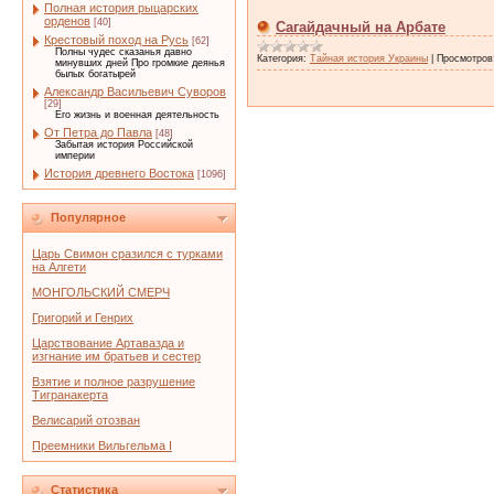
Полная история рыцарских
орденов
[40]
Сагайдачный на Арбате
Крестовый поход на Русь
[62]
Полны чудес сказанья давно
Категория:
Тайная история Украины
|
Просмотров
минувших дней Про громкие деянья
былых богатырей
Александр Васильевич Суворов
[29]
Его жизнь и военная деятельность
От Петра до Павла
[48]
Забытая история Российской
империи
История древнего Востока
[1096]
Популярное
Царь Свимон сразился с турками
на Алгети
МОНГОЛЬСКИЙ СМЕРЧ
Григорий и Генрих
Царствование Артавазда и
изгнание им братьев и сестер
Взятие и полное разрушение
Тигранакерта
Велисарий отозван
Преемники Вильгельма I
Статистика