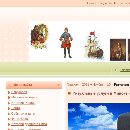
Приветствую Вас
Гость
|
RS
Главн
Главная
»
2021
»
Ноябрь
»
10
» Ритуальны
Меню сайта
Стартовая
Ритуальные услуги в Минске 
Мировая история
История России
Лента
События и даты
Фотообзоры
История Древнего Рима
История стран мира