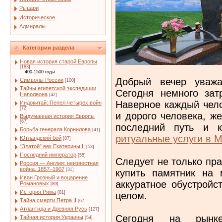
Рыцари
Историческое
Адмиралы
Категории раздела
Новая история старой Европы
[183]
400-1500 годы
Добрый вечер уважа
Символы России
[100]
Тайны египетской экспедиции
Сегодня немного зат
Наполеона
[42]
Наверное каждый чело
Индокитай: Пепел четырех войн
[72]
и дорого человека, ж
Выдуманная история Европы
[67]
последний путь и к
Борьба генерала Корнилова
[41]
ритуальные услуги в 
Ютландский бой
[87]
“Златой” век Екатерины II
[53]
Последний император
[55]
Следует не только пр
Россия — Англия: неизвестная
война, 1857–1907
[31]
купить памятник на 
Иван Грозный и воцарение
аккуратное обустройс
Романовых
[89]
История Рима
[81]
целом.
Тайна смерти Петра II
[67]
Атлантида и Древняя Русь
[127]
Сегодня на рынке
Тайная история Украины
[54]