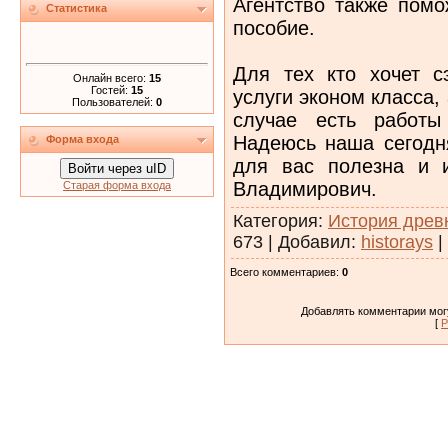
Агентство также помо
Статистика
пособие.
Для тех кто хочет с
Онлайн всего:
15
Гостей:
15
услуги эконом класса, 
Пользователей:
0
случае есть работы
Надеюсь наша сегодн
Форма входа
для вас полезна и 
Войти через uID
Владимирович.
Старая форма входа
Категория
:
История древ
673
|
Добавил
:
historays
|
Всего комментариев
:
0
Добавлять комментарии могу
[
Р