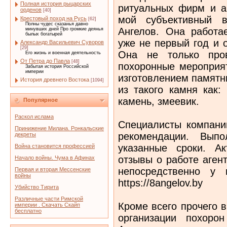
Полная история рыцарских
ритуальных фирм и а
орденов
[40]
мой субъективный в
Крестовый поход на Русь
[62]
Полны чудес сказанья давно
Ангелов. Она работа
минувших дней Про громкие деянья
былых богатырей
уже не первый год и 
Александр Васильевич Суворов
[29]
Она не только пров
Его жизнь и военная деятельность
От Петра до Павла
[48]
похоронные мероприят
Забытая история Российской
империи
изготовлением памятни
История древнего Востока
[1094]
из такого камня как:
камень, змеевик.
Популярное
Раскол ислама
Специалисты компани
Принижение Милана. Ронкальские
рекомендации. Вып
декреты
указанные сроки. А
Война становится профессией
отзывы о работе аген
Начало войны. Чума в Афинах
непосредственно у
Первая и вторая Мессенские
войны
https://8angelov.by
Убийство Тирита
Различные части Римской
Кроме всего прочего 
империи . Скачать Скайп
бесплатно
организации похоро