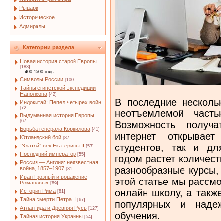
Рыцари
Историческое
Адмиралы
Категории раздела
Новая история старой Европы
[183]
400-1500 годы
Символы России
[100]
Тайны египетской экспедиции
Наполеона
[42]
В последние несколь
Индокитай: Пепел четырех войн
[72]
неотъемлемой часть
Выдуманная история Европы
[67]
Возможность получ
Борьба генерала Корнилова
[41]
интернет открывае
Ютландский бой
[87]
студентов, так и д
“Златой” век Екатерины II
[53]
Последний император
[55]
годом растет количес
Россия — Англия: неизвестная
разнообразные курсы,
война, 1857–1907
[31]
Иван Грозный и воцарение
этой статье мы рассм
Романовых
[89]
онлайн школу, а такж
История Рима
[81]
Тайна смерти Петра II
[67]
популярных и наде
Атлантида и Древняя Русь
[127]
обучения.
Тайная история Украины
[54]