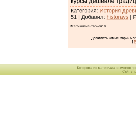
курсы дешевле традиц
Категория
:
История древ
51
|
Добавил
:
historays
|
Р
Всего комментариев
:
0
Добавлять комментарии могу
[
Р
Копирование материала возможно пр
Сайт уп