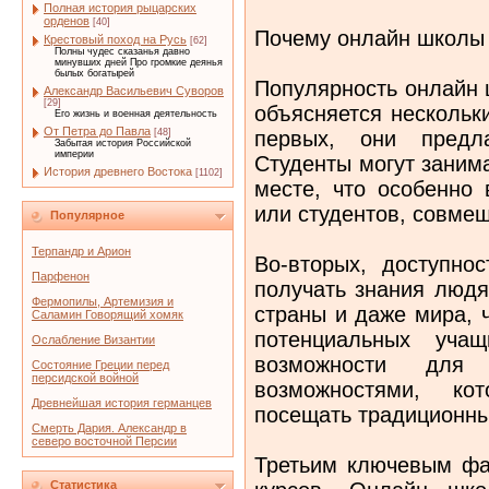
Полная история рыцарских
орденов
[40]
Почему онлайн школы
Крестовый поход на Русь
[62]
Полны чудес сказанья давно
минувших дней Про громкие деянья
былых богатырей
Популярность онлайн 
Александр Васильевич Суворов
[29]
объясняется нескольк
Его жизнь и военная деятельность
От Петра до Павла
первых, они предла
[48]
Забытая история Российской
империи
Студенты могут заним
История древнего Востока
[1102]
месте, что особенно
или студентов, совме
Популярное
Терпандр и Арион
Во-вторых, доступно
Парфенон
получать знания людя
Фермопилы, Артемизия и
страны и даже мира, 
Саламин Говорящий хомяк
потенциальных учащ
Ослабление Византии
возможности для
Состояние Греции перед
персидской войной
возможностями, к
Древнейшая история германцев
посещать традиционны
Смерть Дария. Александр в
северо восточной Персии
Третьим ключевым фа
Статистика