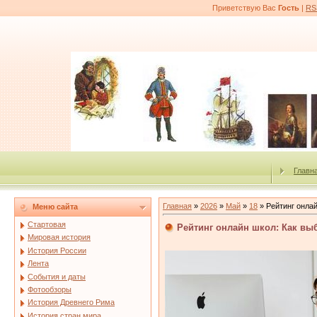
Приветствую Вас
Гость
|
RS
Главн
Главная
»
2026
»
Май
»
18
» Рейтинг онла
Меню сайта
Стартовая
Рейтинг онлайн школ: Как в
Мировая история
История России
Лента
События и даты
Фотообзоры
История Древнего Рима
История стран мира