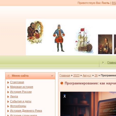
Приветствую Вас
Гость
|
RS
Главн
Главная
»
2023
»
Август
»
26
» Программир
Меню сайта
Стартовая
Программирование: как науч
Мировая история
История России
Лента
События и даты
Фотообзоры
История Древнего Рима
История стран мира