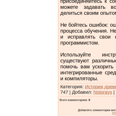
присоединяйтесь к с
можете задавать в
делиться своим опыто
Не бойтесь ошибок: о
процесса обучения. Н
и исправлять свои 
программистом.
Используйте инст
существуют различны
помочь вам ускорить 
интегрированные сред
и компиляторы.
Категория
:
История древ
747
|
Добавил
:
historays
|
Всего комментариев
:
0
Добавлять комментарии могу
[
Р