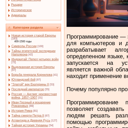
Рыцари
Историческое
Адмиралы
Категории раздела
Программирование — э
Новая история старой Европы
[183]
для компьютеров и д
400-1500 годы
Символы России
[100]
разрабатывает а
Тайны египетской экспедиции
Наполеона
определенном языке, 
[42]
Индокитай: Пепел четырех войн
запускается на уст
[72]
Выдуманная история Европы
является важной обла
[67]
находит применение в
Борьба генерала Корнилова
[41]
Ютландский бой
[87]
“Златой” век Екатерины II
[53]
Почему популярно пр
Последний император
[55]
Россия — Англия: неизвестная
война, 1857–1907
[31]
Программирование 
Иван Грозный и воцарение
Романовых
[89]
позволяет создавать
История Рима
[81]
людям решать разл
Тайна смерти Петра II
[67]
Атлантида и Древняя Русь
помощью программир
[127]
Тайная история Украины
[54]