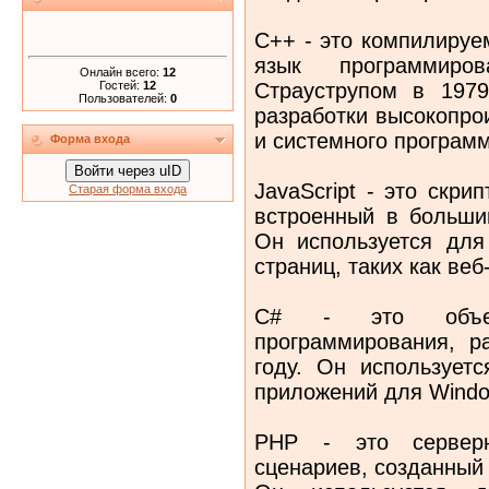
C++ - это компилируе
язык программиро
Онлайн всего:
12
Гостей:
12
Страуструпом в 1979
Пользователей:
0
разработки высокопро
и системного программ
Форма входа
Войти через uID
JavaScript - это скр
Старая форма входа
встроенный в больши
Он используется для
страниц, таких как ве
C# - это объект
программирования, ра
году. Он использует
приложений для Windo
PHP - это серверн
сценариев, созданный