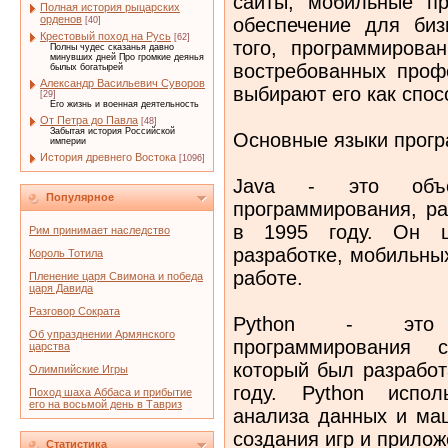
сайты, мобильные пр
Полная история рыцарских
орденов
обеспечение для биз
[40]
Крестовый поход на Русь
[62]
того, программирова
Полны чудес сказанья давно
минувших дней Про громкие деянья
востребованных проф
былых богатырей
Александр Васильевич Суворов
выбирают его как спос
[29]
Его жизнь и военная деятельность
От Петра до Павла
[48]
Забытая история Российской
Основные языки прог
империи
История древнего Востока
[1096]
Java - это объек
Популярное
программирования, ра
в 1995 году. Он ш
Рим принимает наследство
разработке, мобильны
Король Тотила
работе.
Пленение царя Свимона и победа
царя Давида
Разговор Сократа
Python - это 
Об упразднении Армянского
программирования с
царства
который был разработ
Олимпийские Игры
году. Python испол
Поход шаха Аббаса и прибытие
его на восьмой день в Тавриз
анализа данных и маш
создания игр и прилож
Статистика