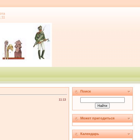
ота
1:11
Поиск
11:13
Может пригодиться
Календарь