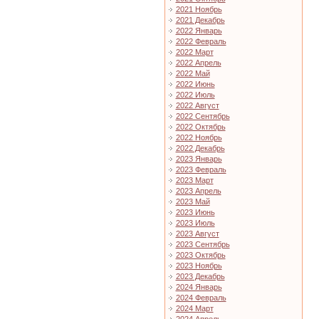
2021 Ноябрь
2021 Декабрь
2022 Январь
2022 Февраль
2022 Март
2022 Апрель
2022 Май
2022 Июнь
2022 Июль
2022 Август
2022 Сентябрь
2022 Октябрь
2022 Ноябрь
2022 Декабрь
2023 Январь
2023 Февраль
2023 Март
2023 Апрель
2023 Май
2023 Июнь
2023 Июль
2023 Август
2023 Сентябрь
2023 Октябрь
2023 Ноябрь
2023 Декабрь
2024 Январь
2024 Февраль
2024 Март