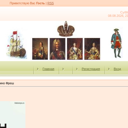
Приветствую Вас
Гость
|
RSS
Субб
08.08.2026, 2
Главная
Регистрация
Вход
зино Фреш