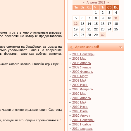
«
Апрель 2021
»
Пн
Вт
Ср
Чт
Пт
Сб
Вс
1
2
3
4
5
6
7
8
9
10
11
12
13
14
15
16
17
18
19
20
21
22
23
24
25
может играть в многочисленные игровые
26
27
28
29
30
ное обеспечение которых предоставлено
ковые символы на барабанах автомата на
Архив записей
льно увеличивает шансы на получение
ы фруктов, такие как арбузы, лимоны,
2005 Сентябрь
2008 Март
2008 Апрель
рамках живого казино. Онлайн-игры Фреш
2009 Январь
2009 Февраль
2009 Март
2009 Май
2009 Июнь
2010 Февраль
2010 Март
2010 Апрель
2010 Май
2010 Июнь
о часов отличного развлечения. Система
2010 Июль
2010 Август
2010 Сентябрь
о, прежде всего, будем соревноваться с
2010 Ноябрь
2011 Февраль