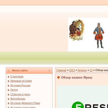
Главная
»
2021
»
Апрель
»
12
» Обзор ка
Меню сайта
Стартовая
Обзор казино Фреш
Мировая история
История России
Лента
События и даты
Фотообзоры
История Древнего Рима
История стран мира