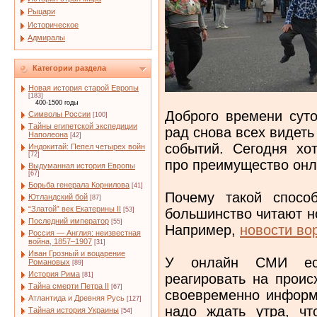
Рыцари
Историческое
Адмиралы
Категории раздела
Новая история старой Европы
[183]
400-1500 годы
Доброго времени суто
Символы России
[100]
Тайны египетской экспедиции
рад снова всех видеть
Наполеона
[42]
событий. Сегодня хо
Индокитай: Пепел четырех войн
[72]
про преимущество онл
Выдуманная история Европы
[67]
Борьба генерала Корнилова
[41]
Почему такой спосо
Ютландский бой
[87]
“Златой” век Екатерины II
большинство читают н
[53]
Последний император
[55]
Например,
новости во
Россия — Англия: неизвестная
война, 1857–1907
[31]
Иван Грозный и воцарение
У онлайн СМИ ест
Романовых
[89]
История Рима
реагировать на прои
[81]
Тайна смерти Петра II
[67]
своевременно информ
Атлантида и Древняя Русь
[127]
надо ждать утра, чт
Тайная история Украины
[54]