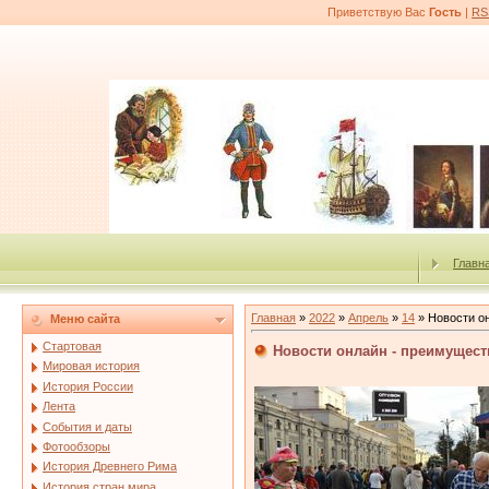
Приветствую Вас
Гость
|
RS
Главн
Главная
»
2022
»
Апрель
»
14
» Новости о
Меню сайта
Стартовая
Новости онлайн - преимущест
Мировая история
История России
Лента
События и даты
Фотообзоры
История Древнего Рима
История стран мира