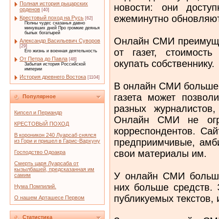
Полная история рыцарских
новости: они досту
орденов
[40]
ежеминутно обновляют
Крестовый поход на Русь
[62]
Полны чудес сказанья давно
минувших дней Про громкие деянья
былых богатырей
Онлайн СМИ преимуще
Александр Васильевич Суворов
[29]
от газет, стоимость
Его жизнь и военная деятельность
От Петра до Павла
[48]
окупать собственнику.
Забытая история Российской
империи
История древнего Востока
[1104]
В онлайн СМИ больше 
газета может позвол
Популярное
разных журналистов
Кипсел и Периандр
Онлайн СМИ не огра
КРЕСТОВЫЙ ПОХОД
корреспондентов. Са
В короникон 240 Луарсаб снялся
предприимчивые, амб
из Гори и пришел в Гарис-Вархуну
свои материалы им.
Господство Одоакра
Смерть царя Луарсаба от
кызылбашей, предсказанная им
У онлайн СМИ больше
самим
них больше средств. 
Нума Помпилий.
публикуемых текстов, 
О нашем Арташесе Первом
Статистика