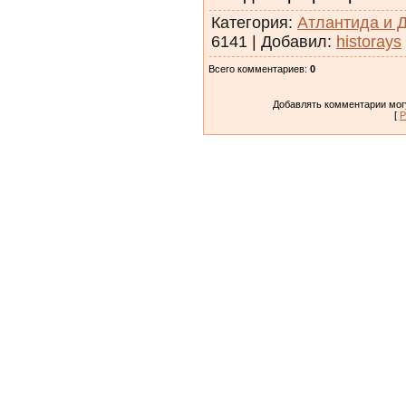
Категория
:
Атлантида и 
6141
|
Добавил
:
historays
Всего комментариев
:
0
Добавлять комментарии могу
[
Р