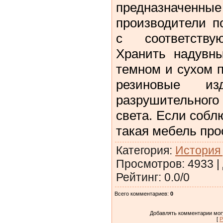
предназначенные
производители п
с соответству
Хранить надувны
темном и сухом 
резиновые из
разрушительного
света. Если собл
такая мебель про
Категория
:
История 
Просмотров
:
4933
|
Рейтинг
:
0.0
/
0
Всего комментариев
:
0
Добавлять комментарии могу
[
Р