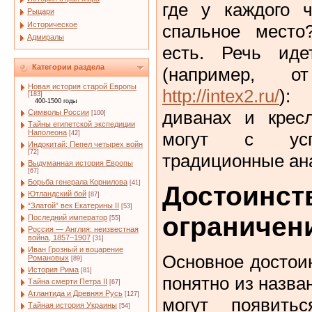
где у каждого 
Рыцари
Историческое
спальное место
Адмиралы
есть. Речь ид
Категории раздела
(например, о
Новая история старой Европы
http://intex2.ru/
):
[183]
400-1500 годы
диванах и кресл
Символы России
[100]
Тайны египетской экспедиции
Наполеона
могут с ус
[42]
Индокитай: Пепел четырех войн
[72]
традиционные ан
Выдуманная история Европы
[67]
Борьба генерала Корнилова
[41]
Досто
Ютландский бой
[87]
“Златой” век Екатерины II
[53]
ограничен
Последний император
[55]
Россия — Англия: неизвестная
война, 1857–1907
[31]
Иван Грозный и воцарение
Основное достои
Романовых
[89]
История Рима
[81]
понятно из назва
Тайна смерти Петра II
[67]
Атлантида и Древняя Русь
[127]
могут появить
Тайная история Украины
[54]