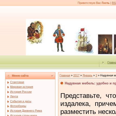
Приветствую Вас
Гость
|
RS
Главн
Главная
»
2017
»
Январь
»
3
» Надувная м
Меню сайта
Стартовая
Надувная мебель: удобно и п
Мировая история
История России
Представьте, чт
Лента
События и даты
издалека, приче
Фотообзоры
разместить неско
История Древнего Рима
История стран мира