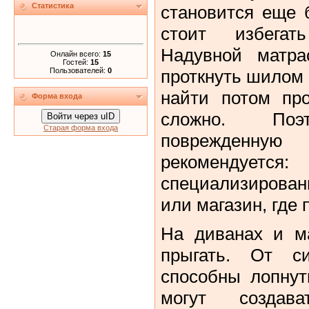
Статистика
становится еще 
стоит избегат
Надувной матр
Онлайн всего:
15
Гостей:
15
Пользователей:
0
проткнуть шилом 
найти потом про
Форма входа
сложно. Поэт
Войти через uID
Старая форма входа
поврежденну
рекомендуется
специализирова
или магазин, где 
На диванах и ма
прыгать. От с
способны лопнут
могут созда