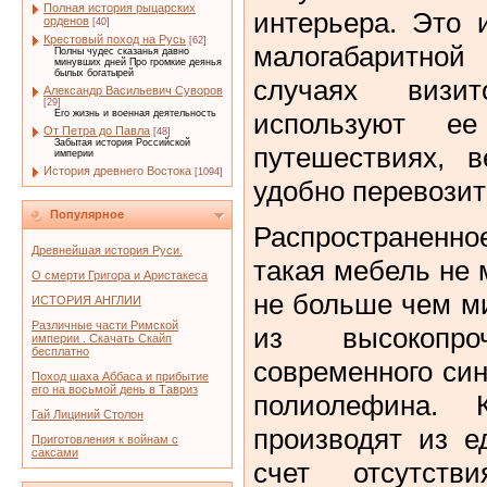
Полная история рыцарских
интерьера. Это 
орденов
[40]
Крестовый поход на Русь
[62]
малогабаритной
Полны чудес сказанья давно
минувших дней Про громкие деянья
былых богатырей
случаях визи
Александр Васильевич Суворов
[29]
Его жизнь и военная деятельность
используют 
От Петра до Павла
[48]
Забытая история Российской
путешествиях, 
империи
История древнего Востока
[1094]
удобно перевозит
Популярное
Распространенн
Древнейшая история Руси.
такая мебель не 
О смерти Григора и Аристакеса
не больше чем м
ИСТОРИЯ АНГЛИИ
Различные части Римской
из высокопр
империи . Скачать Скайп
бесплатно
современного син
Поход шаха Аббаса и прибытие
его на восьмой день в Тавриз
полиолефина. 
Гай Лициний Столон
производят из е
Приготовления к войнам с
саксами
счет отсутств