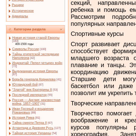
секций, направленн
Рыцари
ребенка и помощь ем
Историческое
Рассмотрим подроб
Адмиралы
популярных направлен
Категории раздела
Спортивные курсы
Новая история старой Европы
[183]
Спорт развивает дисц
400-1500 годы
Символы России
способствует формир
[100]
Тайны египетской экспедиции
младшего возраста о
Наполеона
[42]
Индокитай: Пепел четырех войн
плавание и танцы. Эт
[72]
координацию движени
Выдуманная история Европы
[67]
Старшие дети могу
Борьба генерала Корнилова
[41]
баскетбол или даже 
Ютландский бой
[87]
“Златой” век Екатерины II
[53]
позволит им укрепить 
Последний император
[55]
Россия — Англия: неизвестная
Творческие направлен
война, 1857–1907
[31]
Иван Грозный и воцарение
Творчество помогает 
Романовых
[89]
История Рима
[81]
воображение и креа
Тайна смерти Петра II
[67]
курсов популярны р
Атлантида и Древняя Русь
[127]
хореография. Зан
Тайная история Украины
[54]