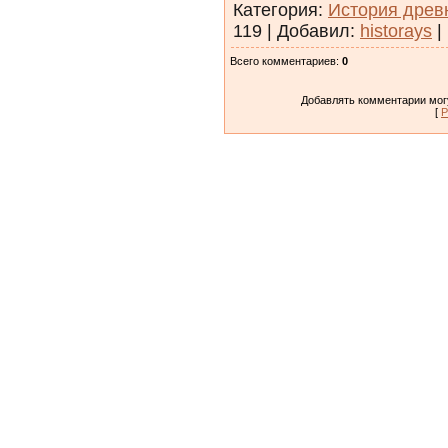
Категория
:
История древ
119
|
Добавил
:
historays
|
Всего комментариев
:
0
Добавлять комментарии могу
[
Р