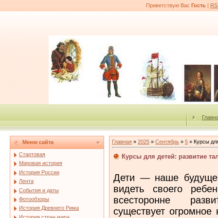
Приветствую Вас
Гость
|
RS
Главн
Главная
»
2025
»
Сентябрь
»
5
» Курсы для
Меню сайта
Стартовая
Курсы для детей: развитие та
Мировая история
История России
Дети — наше будущее
Лента
видеть своего ребе
События и даты
всесторонне разв
Фотообзоры
История Древнего Рима
существует огромное
История стран мира