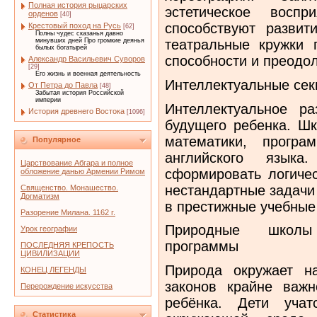
Полная история рыцарских
эстетическое восп
орденов
[40]
способствуют развит
Крестовый поход на Русь
[62]
Полны чудес сказанья давно
минувших дней Про громкие деянья
театральные кружки 
былых богатырей
способности и преодол
Александр Васильевич Суворов
[29]
Его жизнь и военная деятельность
Интеллектуальные сек
От Петра до Павла
[48]
Забытая история Российской
империи
Интеллектуальное р
История древнего Востока
[1096]
будущего ребенка. Шк
математики, програ
Популярное
английского языка
Царствование Абгара и полное
сформировать логиче
обложение данью Армении Римом
нестандартные задачи
Священство. Монашество.
Догматизм
в престижные учебные
Разорение Милана. 1162 г.
Природные школы 
Урок географии
программы
ПОСЛЕДНЯЯ КРЕПОСТЬ
ЦИВИЛИЗАЦИИ
Природа окружает н
КОНЕЦ ЛЕГЕНДЫ
законов крайне важн
Перерождение искусства
ребёнка. Дети уча
Статистика