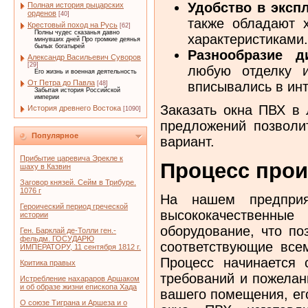
Удобство в эксп
Полная история рыцарских
орденов
[40]
также обладают 
Крестовый поход на Русь
[62]
Полны чудес сказанья давно
характеристиками.
минувших дней Про громкие деянья
былых богатырей
Разнообразие ди
Александр Васильевич Суворов
[29]
любую отделку и
Его жизнь и военная деятельность
От Петра до Павла
вписывались в ин
[48]
Забытая история Российской
империи
Заказать окна ПВХ в 
История древнего Востока
[1090]
предложений позволи
Популярное
вариант.
Прибытие царевича Эрекле к
Процесс прои
шаху в Казвин
Заговор князей. Сейм в Трибуре.
1076 г
На нашем предприя
Героический период греческой
высококачественны
истории
оборудование, что по
Ген. Барклай де-Толли ген.-
фельдм. ГОСУДАРЮ
соответствующие все
ИМПЕРАТОРУ, 11 сентября 1812 г.
Процесс начинается 
Критика правых
требований и пожелан
Истребление нахараров Аршаком
и об образе жизни епископа Хада
вашего помещения, ег
О союзе Тиграна и Аршеза и о