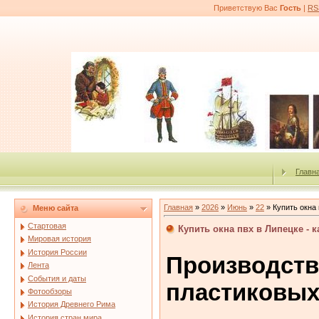
Приветствую Вас
Гость
|
RS
Главн
Главная
»
2026
»
Июнь
»
22
» Купить окна 
Меню сайта
Стартовая
Купить окна пвх в Липецке - 
Мировая история
История России
Производст
Лента
События и даты
пластиковых
Фотообзоры
История Древнего Рима
История стран мира