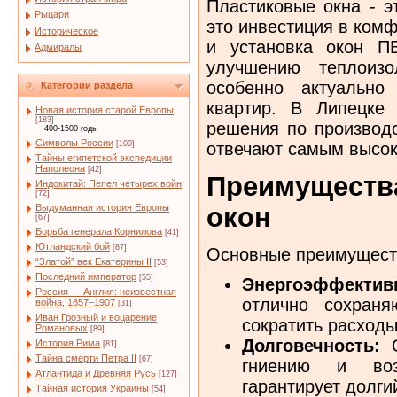
Пластиковые окна - э
Рыцари
это инвестиция в ком
Историческое
и установка окон П
Адмиралы
улучшению теплоизо
особенно актуально
Категории раздела
квартир. В Липецке
Новая история старой Европы
[183]
решения по производс
400-1500 годы
Символы России
отвечают самым высок
[100]
Тайны египетской экспедиции
Наполеона
[42]
Преимущест
Индокитай: Пепел четырех войн
[72]
Выдуманная история Европы
окон
[67]
Борьба генерала Корнилова
[41]
Ютландский бой
[87]
Основные преимуществ
“Златой” век Екатерины II
[53]
Последний император
[55]
Энергоэффектив
Россия — Англия: неизвестная
отлично сохраня
война, 1857–1907
[31]
Иван Грозный и воцарение
сократить расходы
Романовых
[89]
Долговечность:
О
История Рима
[81]
Тайна смерти Петра II
[67]
гниению и воз
Атлантида и Древняя Русь
[127]
гарантирует долги
Тайная история Украины
[54]