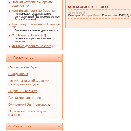
Полная история рыцарских
орденов
[40]
КАВДИНСКОЕ ИГО
Крестовый поход на Русь
[62]
Полны чудес сказанья давно
Категория:
История Рима
|
Просмотров:
1577
|
До
минувших дней Про громкие деянья
былых богатырей
Александр Васильевич Суворов
[29]
Его жизнь и военная деятельность
От Петра до Павла
[48]
Забытая история Российской
империи
История древнего Востока
[1107]
Популярное
Олимпийские Игры
Скандинавия
Люций Тарквиний Старший –
пятый римский царь
Генрих V и Каликст
Галльское нашествие
Внутренний быт Новгорода.
Псамметих I и последние
фараоны
Статистика