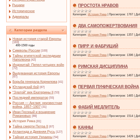
Рыцари
ПРОСТОТА НРАВОВ
Историческое
Категория:
История Рима
|
Просмотров:
1767
|
До
Адмиралы
ДВА САМОПОЖЕРТВОВАНИЯ
Категории раздела
Категория:
История Рима
|
Просмотров:
1357
|
До
Новая история старой Европы
[183]
400-1500 годы
ПИРР И ФАБРИЦИЙ
Символы России
[100]
Категория:
История Рима
|
Просмотров:
1396
|
До
Тайны египетской экспедиции
Наполеона
[42]
Индокитай: Пепел четырех войн
РИМСКАЯ ДИСЦИПЛИНА
[72]
Выдуманная история Европы
Категория:
История Рима
|
Просмотров:
1467
|
До
[67]
Борьба генерала Корнилова
[41]
ПЕРВАЯ ПУНИЧЕСКАЯ ВОЙНА
Ютландский бой
[87]
“Златой” век Екатерины II
[53]
Категория:
История Рима
|
Просмотров:
1465
|
До
Последний император
[55]
Россия — Англия: неизвестная
война, 1857–1907
ФАБИЙ МЕДЛИТЕЛЬ
[31]
Иван Грозный и воцарение
Романовых
[89]
Категория:
История Рима
|
Просмотров:
1514
|
До
История Рима
[81]
Тайна смерти Петра II
[67]
КАННЫ
Атлантида и Древняя Русь
[127]
Категория:
История Рима
|
Просмотров:
1429
|
До
Тайная история Украины
[54]