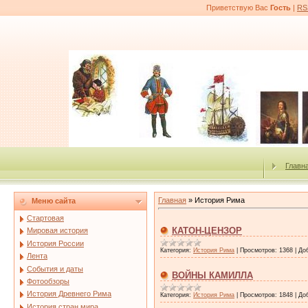
Приветствую Вас
Гость
|
RS
Главн
Главная
»
История Рима
Меню сайта
Стартовая
КАТОН-ЦЕНЗОР
Мировая история
История России
Категория:
История Рима
|
Просмотров:
1368
|
До
Лента
События и даты
ВОЙНЫ КАМИЛЛА
Фотообзоры
История Древнего Рима
Категория:
История Рима
|
Просмотров:
1848
|
До
История стран мира