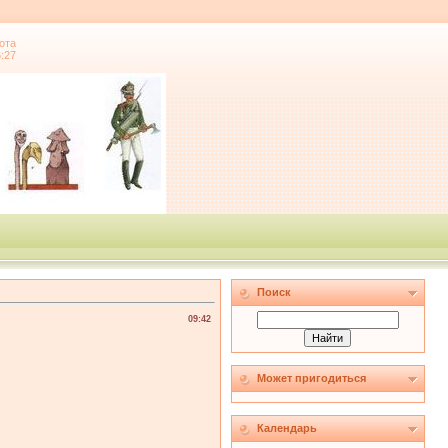
ота
6:27
Поиск
09:42
Может пригодиться
Календарь