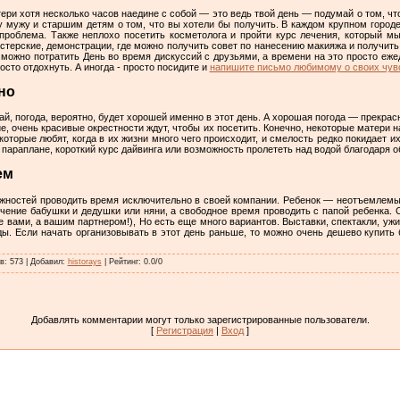
ери хотя несколько часов наедине с собой — это ведь твой день — подумай о том, чт
 мужу и старшим детям о том, что вы хотели бы получить. В каждом крупном городе
проблема. Также неплохо посетить косметолога и пройти курс лечения, который м
терские, демонстрации, где можно получить совет по нанесению макияжа и получит
, можно потратить День во время дискуссий с друзьями, а времени на это просто еже
осто отдохнуть. А иногда - просто посидите и
напишите письмо любимому о своих чув
но
й, погода, вероятно, будет хорошей именно в этот день. А хорошая погода — прекрас
е, очень красивые окрестности ждут, чтобы их посетить. Конечно, некоторые матери 
оторые любят, когда в их жизни много чего происходит, и смелость редко покидает и
параплане, короткий курс дайвинга или возможность пролететь над водой благодаря о
ем
жностей проводить время исключительно в своей компании. Ребенок — неотъемлем
ечение бабушки и дедушки или няни, а свободное время проводить с папой ребенка.
е вами, а вашим партнером!), Но есть еще много вариантов. Выставки, спектакли, уж
ы. Если начать организовывать в этот день раньше, то можно очень дешево купить
в
:
573
|
Добавил
:
historays
|
Рейтинг
:
0.0
/
0
Добавлять комментарии могут только зарегистрированные пользователи.
[
Регистрация
|
Вход
]