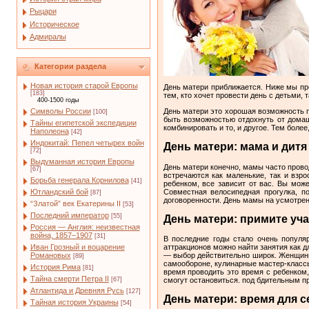
Рыцари
Историческое
Адмиралы
Категории раздела
Новая история старой Европы
День матери приближается. Ниже мы пр
[183]
тем, кто хочет провести день с детьми, 
400-1500 годы
День матери это хорошая возможность п
Символы России
[100]
быть возможностью отдохнуть от домашн
Тайны египетской экспедиции
комбинировать и то, и другое. Тем боле
Наполеона
[42]
Индокитай: Пепел четырех войн
День матери: мама и дитя
[72]
Выдуманная история Европы
День матери конечно, мамы часто прово
[67]
встречаются как маленькие, так и взр
Борьба генерала Корнилова
[41]
ребенком, все зависит от вас. Вы може
Совместная велосипедная прогулка, п
Ютландский бой
[87]
договоренности. День мамы на усмотрени
“Златой” век Екатерины II
[53]
Последний император
[55]
День матери: примите уч
Россия — Англия: неизвестная
война, 1857–1907
[31]
В последние годы стало очень популя
Иван Грозный и воцарение
аттракционов можно найти занятия как 
Романовых
— выбор действительно широк. Женщины 
[89]
самообороне, кулинарные мастер-классы,
История Рима
[81]
время проводить это время с ребенком,
Тайна смерти Петра II
[67]
смогут остановиться. под бдительным п
Атлантида и Древняя Русь
[127]
День матери: время для с
Тайная история Украины
[54]