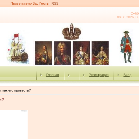
Приветствую Вас
Гость
|
RSS
Субб
08.08.2026, 0
Главная
Регистрация
Вход
: как его провести?
и?