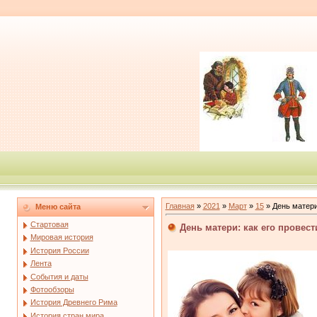
Главная
»
2021
»
Март
»
15
» День матери
Меню сайта
Стартовая
День матери: как его провест
Мировая история
История России
Лента
События и даты
Фотообзоры
История Древнего Рима
История стран мира