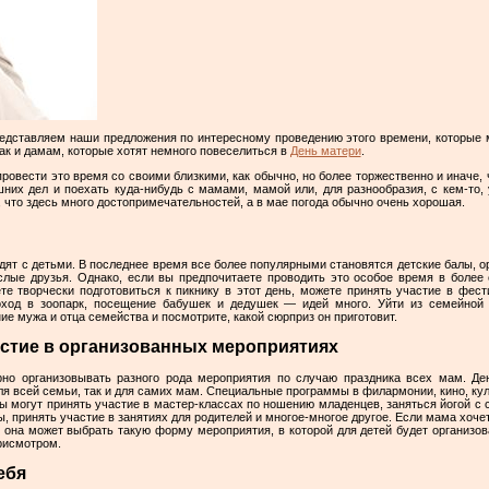
едставляем наши предложения по интересному проведению этого времени, которые 
так и дамам, которые хотят немного повеселиться в
День матери
.
ровести это время со своими близкими, как обычно, но более торжественно и иначе,
их дел и поехать куда-нибудь с мамами, мамой или, для разнообразия, с кем-то, 
е, что здесь много достопримечательностей, а в мае погода обычно очень хорошая.
дят с детьми. В последнее время все более популярными становятся детские балы, 
ослые друзья. Однако, если вы предпочитаете проводить это особое время в более 
те творчески подготовиться к пикнику в этот день, можете принять участие в фес
оход в зоопарк, посещение бабушек и дедушек — идей много. Уйти из семейной 
е мужа и отца семейства и посмотрите, какой сюрприз он приготовит.
астие в организованных мероприятиях
рно организовывать разного рода мероприятия по случаю праздника всех мам. Де
для всей семьи, так и для самих мам. Специальные программы в филармонии, кино, ку
могут принять участие в мастер-классах по ношению младенцев, заняться йогой с 
 принять участие в занятиях для родителей и многое-многое другое. Если мама хочет 
 она может выбрать такую ​​форму мероприятия, в которой для детей будет организов
рисмотром.
ебя