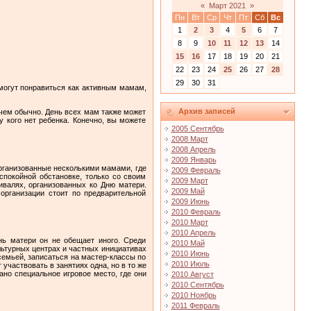
«
Март 2021
»
Пн
Вт
Ср
Чт
Пт
Сб
Вс
1
2
3
4
5
6
7
8
9
10
11
12
13
14
15
16
17
18
19
20
21
22
23
24
25
26
27
28
29
30
31
могут понравиться как активным мамам,
Архив записей
 чем обычно. День всех мам также может
у кого нет ребенка. Конечно, вы можете
2005 Сентябрь
2008 Март
2008 Апрель
2009 Январь
организованные несколькими мамами, где
2009 Февраль
спокойной обстановке, только со своим
2009 Март
тивалях, организованных ко Дню матери.
2009 Май
организации стоит по предварительной
2009 Июнь
2010 Февраль
2010 Март
2010 Апрель
нь матери он не обещает иного. Среди
2010 Май
льтурных центрах и частных инициативах
2010 Июнь
семьей, записаться на мастер-классы по
2010 Июль
участвовать в занятиях одна, но в то же
ано специальное игровое место, где они
2010 Август
2010 Сентябрь
2010 Ноябрь
2011 Февраль