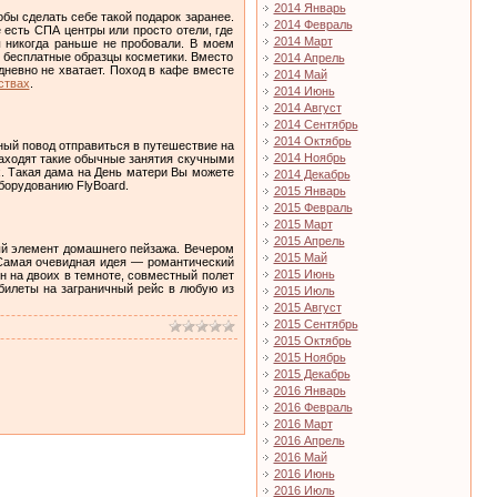
2014 Январь
обы сделать себе такой подарок заранее.
2014 Февраль
 есть СПА центры или просто отели, где
2014 Март
ы никогда раньше не пробовали. В моем
ь бесплатные образцы косметики. Вместо
2014 Апрель
дневно не хватает. Поход в кафе вместе
2014 Май
ствах
.
2014 Июнь
2014 Август
2014 Сентябрь
2014 Октябрь
ный повод отправиться в путешествие на
2014 Ноябрь
находят такие обычные занятия скучными
х. Такая дама на День матери Вы можете
2014 Декабрь
борудованию FlyBoard.
2015 Январь
2015 Февраль
2015 Март
2015 Апрель
ый элемент домашнего пейзажа. Вечером
2015 Май
 Самая очевидная идея — романтический
2015 Июнь
ин на двоих в темноте, совместный полет
 билеты на заграничный рейс в любую из
2015 Июль
2015 Август
2015 Сентябрь
2015 Октябрь
2015 Ноябрь
2015 Декабрь
2016 Январь
2016 Февраль
2016 Март
2016 Апрель
2016 Май
2016 Июнь
2016 Июль