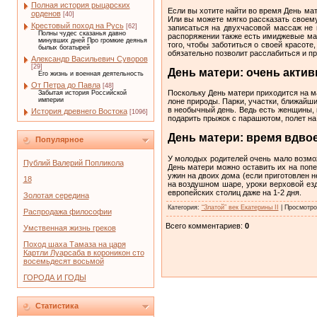
Полная история рыцарских
Если вы хотите найти во время День мат
орденов
[40]
Или вы можете мягко рассказать своему
Крестовый поход на Русь
[62]
записаться на двухчасовой массаж не 
Полны чудес сказанья давно
распоряжении также есть имиджевые мас
минувших дней Про громкие деянья
того, чтобы заботиться о своей красоте
былых богатырей
обязательно позволит расслабиться и пр
Александр Васильевич Суворов
[29]
День матери: очень актив
Его жизнь и военная деятельность
От Петра до Павла
[48]
Поскольку День матери приходится на ма
Забытая история Российской
империи
лоне природы. Парки, участки, ближайши
в необычный день. Ведь есть женщины, к
История древнего Востока
[1096]
подарить прыжок с парашютом, полет на 
День матери: время вдво
Популярное
У молодых родителей очень мало возмо
Публий Валерий Попликола
День матери можно оставить их на поп
ужин на двоих дома (если приготовлен н
18
на воздушном шаре, уроки верховой езд
европейских столиц даже на 1-2 дня.
Золотая середина
Категория
:
“Златой” век Екатерины II
|
Просмотро
Распродажа философии
Всего комментариев
:
0
Умственная жизнь греков
Поход шаха Тамаза на царя
Картли Луарсаба в короникон сто
восемьдесят восьмой
ГОРОДА И ГОДЫ
Статистика