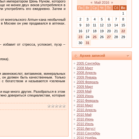
й был императором Шень Нуном, которого
«
Май 2016
»
еще не менее двух веков употреблялся в
Пн
Вт
Ср
Чт
Пт
Сб
Вс
ли употреблять его ежедневно. Затем и
1
2
3
4
5
6
7
8
я от монгольского Алтын-хана необычный
а в Москве он уже продавался в аптеках.
9
10
11
12
13
14
15
16
17
18
19
20
21
22
23
24
25
26
27
28
29
30
31
избавит от стресса, успокоит, пуэр –
Архив записей
лока).
2005 Сентябрь
2008 Март
2008 Апрель
 и аминокислот, витаминов, минеральных
о, он должен быть качественным. Только
2009 Январь
ы с богатством и называются «зеленым
2009 Февраль
2009 Март
2009 Май
 и еще много других. Разобраться в этом
ужно довериться специалистам, которые
2009 Июнь
2010 Февраль
2010 Март
2010 Апрель
2010 Май
2010 Июнь
2010 Июль
2010 Август
2010 Сентябрь
2010 Ноябрь