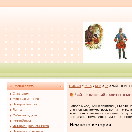
Главная
»
2016
»
Май
»
23
» Чай – полезн
Меню сайта
Стартовая
Чай – полезный напиток с мн
Мировая история
История России
Говоря о чае, нужно понимать, что это 
утонченным искусством, почти что рели
Лента
темп нашей жизни не позволяет с дол
События и даты
составляет труда. Ассортимент его огро
Фотообзоры
Немного истории
История Древнего Рима
История стран мира