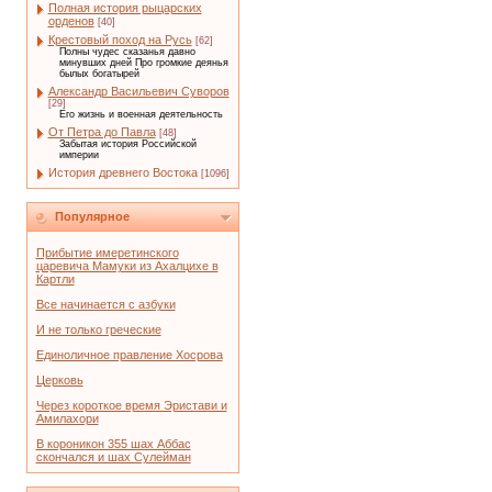
Полная история рыцарских
орденов
[40]
Крестовый поход на Русь
[62]
Полны чудес сказанья давно
минувших дней Про громкие деянья
былых богатырей
Александр Васильевич Суворов
[29]
Его жизнь и военная деятельность
От Петра до Павла
[48]
Забытая история Российской
империи
История древнего Востока
[1096]
Популярное
Прибытие имеретинского
царевича Мамуки из Ахалцихе в
Картли
Все начинается с азбуки
И не только греческие
Единоличное правление Хосрова
Церковь
Через короткое время Эристави и
Амилахори
В короникон 355 шах Аббас
скончался и шах Сулейман