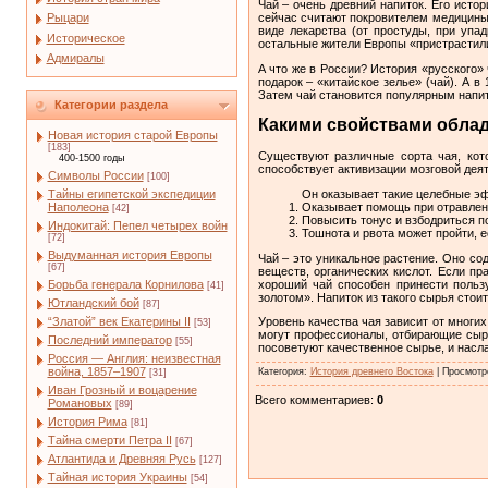
Чай – очень древний напиток. Его исто
Рыцари
сейчас считают покровителем медицины 
виде лекарства (от простуды, при упа
Историческое
остальные жители Европы «пристрастили
Адмиралы
А что же в России? История «русского»
подарок – «китайское зелье» (чай). А в
Затем чай становится популярным напитк
Категории раздела
Какими свойствами обла
Новая история старой Европы
[183]
Существуют различные сорта чая, кот
400-1500 годы
способствует активизации мозговой деят
Символы России
[100]
Тайны египетской экспедиции
Он оказывает такие целебные э
Наполеона
Оказывает помощь при отравлени
[42]
Повысить тонус и взбодриться п
Индокитай: Пепел четырех войн
Тошнота и рвота может пройти, е
[72]
Выдуманная история Европы
Чай – это уникальное растение. Оно со
[67]
веществ, органических кислот. Если пр
хороший чай способен принести польз
Борьба генерала Корнилова
[41]
золотом». Напиток из такого сырья стоит
Ютландский бой
[87]
“Златой” век Екатерины II
Уровень качества чая зависит от многих
[53]
могут профессионалы, отбирающие сырь
Последний император
[55]
посоветуют качественное сырье, и насл
Россия — Англия: неизвестная
война, 1857–1907
Категория
:
История древнего Востока
|
Просмотр
[31]
Иван Грозный и воцарение
Всего комментариев
:
0
Романовых
[89]
История Рима
[81]
Тайна смерти Петра II
[67]
Атлантида и Древняя Русь
[127]
Тайная история Украины
[54]