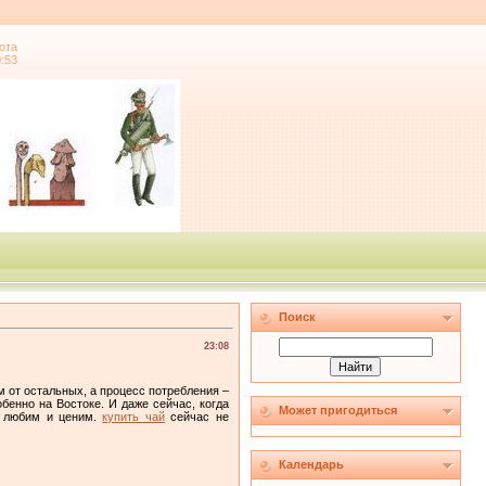
ота
0:53
Поиск
23:08
м от остальных, а процесс потребления –
бенно на Востоке. И даже сейчас, когда
Может пригодиться
е любим и ценим.
купить чай
сейчас не
Календарь