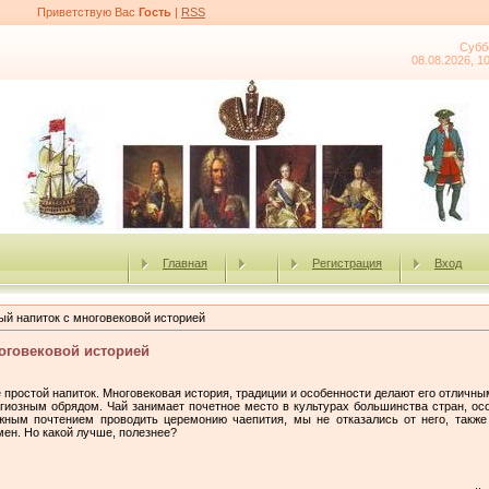
Приветствую Вас
Гость
|
RSS
Субб
08.08.2026, 1
Главная
Регистрация
Вход
ый напиток с многовековой историей
оговековой историей
не простой напиток. Многовековая история, традиции и особенности делают его отличны
гиозным обрядом. Чай занимает почетное место в культурах большинства стран, осо
жным почтением проводить церемонию чаепития, мы не отказались от него, такж
мен. Но какой лучше, полезнее?