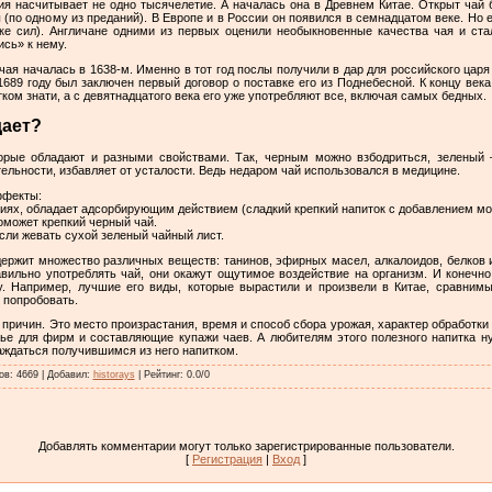
рия насчитывает не одно тысячелетие. А началась она в Древнем Китае. Открыт ча
(по одному из преданий). В Европе и в России он появился в семнадцатом веке. Но 
дке сил). Англичане одними из первых оценили необыкновенные качества чая и ста
сь» к нему.
 чая началась в 1638-м. Именно в тот год послы получили в дар для российского цар
 1689 году был заключен первый договор о поставке его из Поднебесной. К концу век
ом знати, а с девятнадцатого века его уже употребляют все, включая самых бедных.
дает?
орые обладают и разными свойствами. Так, черным можно взбодриться, зеленый – 
ельности, избавляет от усталости. Ведь недаром чай использовался в медицине.
ффекты:
ях, обладает адсорбирующим действием (сладкий крепкий напиток с добавлением мо
оможет крепкий черный чай.
сли жевать сухой зеленый чайный лист.
держит множество различных веществ: танинов, эфирных масел, алкалоидов, белков
авильно употреблять чай, они окажут ощутимое воздействие на организм. И конечн
у. Например, лучшие его виды, которые вырастили и произвели в Китае, сравним
 попробовать.
 причин. Это место произрастания, время и способ сбора урожая, характер обработки
е для фирм и составляющие купажи чаев. А любителям этого полезного напитка н
аждаться получившимся из него напитком.
ов
:
4669
|
Добавил
:
historays
|
Рейтинг
:
0.0
/
0
Добавлять комментарии могут только зарегистрированные пользователи.
[
Регистрация
|
Вход
]