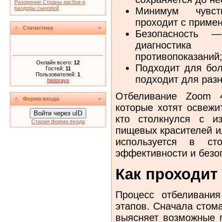
Разорение Страны касбов и
раздоры сыновей
Минимум чувст
проходит с приме
Статистика
Безопасность —
диагностика 
противопоказаний
Онлайн всего:
12
Подходит для бо
Гостей:
11
Пользователей:
1
подходит для разн
historays
Отбеливание Zoom 
Форма входа
которые хотят освежи
Войти через uID
кто столкнулся с и
Старая форма входа
пищевых красителей и
используется в сто
эффективности и безо
Как проходит
Процесс отбеливани
этапов. Сначала стом
выясняет возможные п