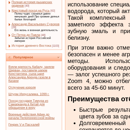
Полная история рыцарских
использование специа
орденов
[40]
водорода, который ак
Крестовый поход на Русь
[62]
Полны чудес сказанья давно
Такой комплексный 
минувших дней Про громкие деянья
былых богатырей
заметного эффекта 
Александр Васильевич Суворов
[29]
зубную эмаль и при
Его жизнь и военная деятельность
От Петра до Павла
[48]
белизну.
Забытая история Российской
империи
История древнего Востока
[1103]
При этом важно отмет
безопасен и менее аг
Популярное
методы. Использо
оборудования и следо
Взяли крепость Кабалу, заняли
Ширван, поставили царем
— залог успешного ре
Константина, сына царя
Александра Аренда газели в
Zoom 4, можно отбел
Казани
всего за 45-60 минут.
Отлучение короля
Штурм Иерусалима. 1099 г.
Преимущества от
Поход государя Тимура из
Самарканда в Китай для
обращения в веру
Быстрые резуль
Военные действия Афин до
цвета зубов за од
начала Пелопоннесской войны
Долговременный
Генрих V и Пасхалий
сохраняется до не