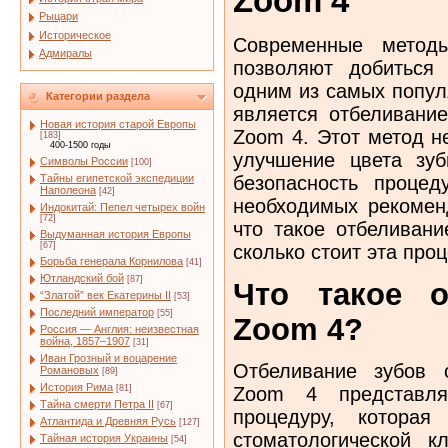
Zoom 4
Рыцари
Историческое
Современные методы
Адмиралы
позволяют добиться
одним из самых попу
Категории раздела
является отбеливани
Новая история старой Европы
Zoom 4. Этот метод н
[183]
400-1500 годы
улучшение цвета зуб
Символы России
[100]
безопасность проце
Тайны египетской экспедиции
Наполеона
[42]
необходимых рекомен
Индокитай: Пепел четырех войн
[72]
что такое отбеливани
Выдуманная история Европы
[67]
сколько стоит эта про
Борьба генерала Корнилова
[41]
Ютландский бой
[87]
Что такое о
“Златой” век Екатерины II
[53]
Последний император
[55]
Zoom 4?
Россия — Англия: неизвестная
война, 1857–1907
[31]
Иван Грозный и воцарение
Отбеливание зубов 
Романовых
[89]
История Рима
[81]
Zoom 4 представля
Тайна смерти Петра II
[67]
процедуру, которая
Атлантида и Древняя Русь
[127]
стоматологической к
Тайная история Украины
[54]