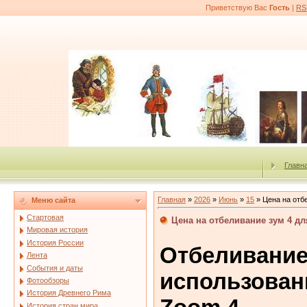
Приветствую Вас
Гость
|
RS
Главн
Главная
»
2026
»
Июнь
»
15
» Цена на отб
Меню сайта
Стартовая
Цена на отбеливание зум 4 д
Мировая история
История России
Отбелив
Лента
События и даты
использова
Фотообзоры
История Древнего Рима
История стран мира