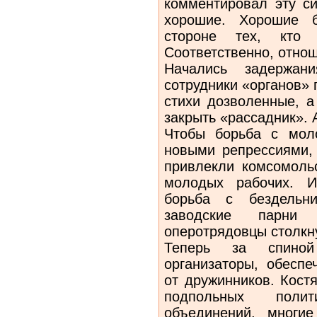
комментировал эту си
хорошие. Хорошие 
стороне тех, кто 
Соответственно, отно
Начались задержан
сотрудники «органов» 
стихи дозволенные, а
закрыть «рассадник». 
Чтобы борьба с мол
новыми репрессиями, 
привлекли комсомоль
молодых рабочих. И
борьба с бездельни
заводские парни
оперотрядовцы столкн
Теперь за спино
организаторы, обесп
от дружинников. Кост
подпольных поли
объединений, многи