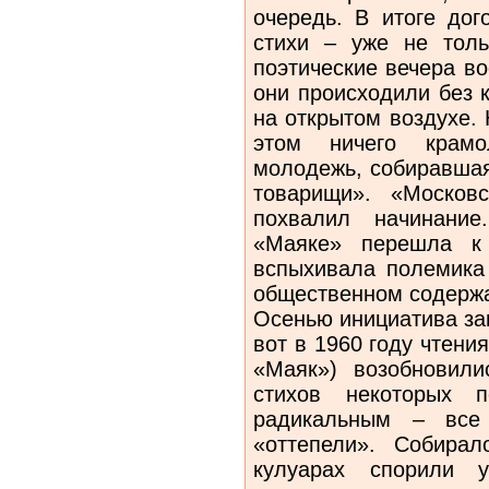
очередь. В итоге дог
стихи – уже не толь
поэтические вечера в
они происходили без 
на открытом воздухе.
этом ничего крамо
молодежь, собиравшая
товарищи». «Москов
похвалил начинани
«Маяке» перешла к 
вспыхивала полемика 
общественном содерж
Осенью инициатива заг
вот в 1960 году чтени
«Маяк») возобновил
стихов некоторых п
радикальным – вс
«оттепели». Собира
кулуарах спорили 