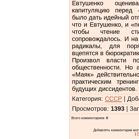
Евтушенко оцени
капитуляцию перед 
было дать идейный от
что и Евтушенко, и «
чтобы чтение ст
сопровождалось. И на
радикалы, для поря
вцепятся в бюрократи
Произвол власти по
общественности. Но 
«Маяк» действительн
практическим тренин
будущих диссидентов.
Категория
:
СССР
|
Доб
Просмотров
:
1393
|
Заг
Всего комментариев
:
0
Добавлять комментарии могу
[
Р