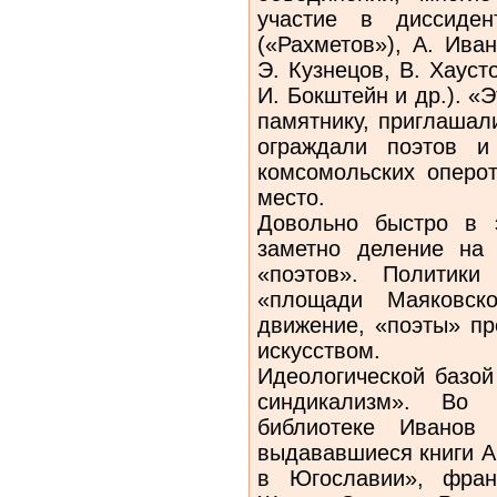
участие в диссиден
(«Рахметов»), А. Ива
Э. Кузнецов, В. Хауст
И. Бокштейн и др.). «
памятнику, приглашал
ограждали поэтов и
комсомольских оперо
место.
Довольно быстро в 
заметно деление на
«поэтов». Политик
«площади Маяковско
движение, «поэты» пр
искусством.
Идеологической базой
синдикализм». Во
библиотеке Иванов
выдававшиеся книги А
в Югославии», франц