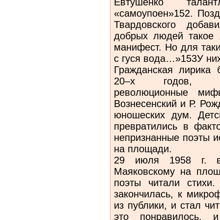
Евтушенко тала
«самоупоен»152. Позд
Твардовского добав
добрых людей такое 
манифест. Но для таки
с гуся вода…»153У ни
Гражданская лирика 
20–х годов, во
революционные миф
Вознесенский и Р. Ро
юношеских дум. Детс
превратились в факт
непризнанные поэты и
на площади.
29 июля 1958 г. в
Маяковскому на площ
поэты читали стихи.
закончилась, к микро
из публики, и стал ч
это понравилось, 