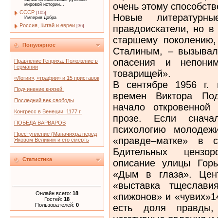
очень этому способст
мировой истории...
СССР
[105]
Новые литературн
Империя Добра
Россия, Китай и евреи
правдоискатели, но в
[36]
старшему поколению,
Популярное
Сталиным, – вызывал
опасения и непоним
Правление Генриха. Положение в
Германии
товарищей».
«Логии», «графии» и 15 приставок
В сентябре 1956 г.
Подчинение князей.
времен Виктора Под
Последний век свободы
начало откровенной
Конгресс в Венеции. 1177 г.
прозе. Если снача
ПОБЕДА ВАРВАРОВ
психологию молодеж
Преступление (Маначихра перед
«правде–матке» в с
Яковом Великим и его смерть
Бдительных цензор
Статистика
описание улицы Горь
«Дым в глаза». Цен
«выставка тщеслави
Онлайн всего:
18
«пижонов» и «чувих»1
Гостей:
18
Пользователей:
0
есть доля правды,