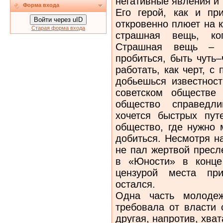
негативные явления и 
Форма входа
Его герой, как и пр
Войти через uID
откровенно плюет на 
Старая форма входа
страшная вещь, к
Страшная вещь – 
пробиться, быть чуть
работать, как черт, с
добьешься известност
советском обществе 
общество справедл
хочется быстрых пут
общество, где нужно 
добиться. Несмотря н
не пал жертвой пресл
в «Юности» в конце
цензурой места пр
остался.
Одна часть молодеж
требовала от власти 
другая, напротив, хва