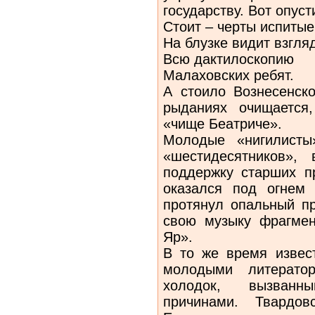
государству. Вот опус
Стоит – черты испитые
На блузке видит взгля
Всю дактилоскопию
Малаховских ребят.
А стоило Вознесенско
рыданиях очищается
«чище Беатриче».
Молодые «нигилисты
«шестидесятников»,
поддержку старших пр
оказался под огнем 
протянул опальный п
свою музыку фрагме
Яр».
В то же время извес
молодыми литератор
холодок, вызванн
причинами. Твардов