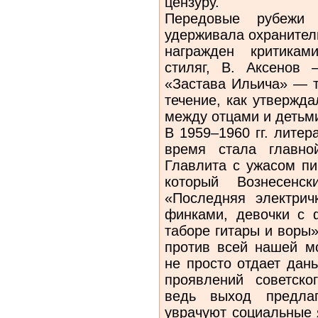
цензуру.
Передовые рубежи
удерживала охранител
награжден критикам
стиляг, В. Аксенов
«Застава Ильича» — т
течение, как утвержд
между отцами и детьм
В 1959–1960 гг. лите
время стала главно
Главлита с ужасом пи
который Вознесенск
«Последняя электрич
финками, девочки с ф
таборе гитары и воры
против всей нашей м
не просто отдает дан
проявлений советско
ведь выход предлаг
уврачуют социальные 