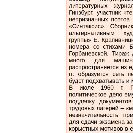
литературных журна
Гинзбург, участник чт
непризнанных поэтов 
«Синтаксис». Сборн
альтернативным ху
группы» Е. Крапивниц
номера со стихами Б
Горбаневской. Тираж 
много для машино
распространяется из е
гг. образуется сеть 
будет подхватывать и 
В июле 1960 г. Ги
политическое дело ем
подделку документов
трудовых лагерей – «
незначительность пр
для сдачи экзамена за
корыстных мотивов в е