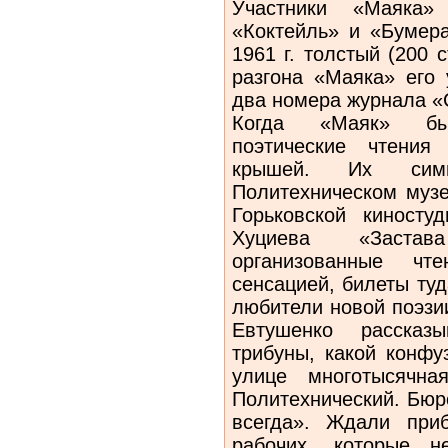
Участники «Маяка»
«Коктейль» и «Бумера
1961 г. толстый (200 
разгона «Маяка» его 
два номера журнала «
Когда «Маяк» бы
поэтические чтения
крышей. Их сим
Политехническом музе
Горьковской киност
Хуциева «Застав
организованные ч
сенсацией, билеты ту
любители новой поэзи
Евтушенко рассказ
трибуны, какой конфу
улице многотысячн
Политехнический. Бюр
всегда». Ждали при
рабочих, которые н