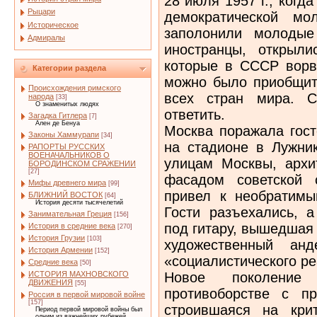
28 июля 1957 г., ког
Рыцари
демократической мо
Историческое
заполонили молодые
Адмиралы
иностранцы, открыли
которые в СССР ворв
Категории раздела
можно было приобщить
Происхождения римского
всех стран мира. С
народа
[33]
О знаменитых людях
ответить.
Загадка Гитлера
[7]
Ален де Бенуа
Москва поражала гос
Законы Хаммурапи
[34]
на стадионе в Лужни
РАПОРТЫ РУССКИХ
ВОЕНАЧАЛЬНИКОВ О
улицам Москвы, архи
БОРОДИНСКОМ СРАЖЕНИИ
[27]
фасадом советской 
Мифы древнего мира
[99]
привел к необратимы
БЛИЖНИЙ ВОСТОК
[64]
История десяти тысячелетий
Гости разъехались, 
Занимательная Греция
[156]
под гитару, вышедшая 
История в средние века
[270]
История Грузии
[103]
художественный анд
История Армении
[152]
«социалистического ре
Средние века
[50]
Новое поколение
ИСТОРИЯ МАХНОВСКОГО
ДВИЖЕНИЯ
[55]
противоборстве с пр
Россия в первой мировой войне
[157]
строившаяся на кри
Период первой мировой войны был
одним из важнейших рубежей