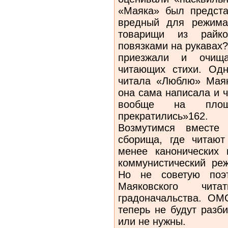
«Маяка» был предста
вредный для режима
товарищи из райк
повязками на рукавах
приезжали и очища
читающих стихи. Одн
читала «Люблю» Маяк
она сама написала и ч
вообще на площа
прекратились»162.
Возмутимся вместе
сборища, где читают
менее канонических 
коммунистический ре
Но не советую поэт
Маяковского чит
градоначальства. ОМ
теперь не будут разб
или не нужны.