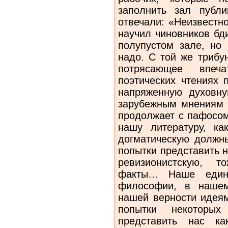
заполнить зал публи
отвечали: «Неизвестн
научил чиновников бд
полупустом зале, но
надо. С той же трибу
потрясающее впе
поэтических чтениях 
напряженную духовну
зарубежным мнениям –
продолжает с пафосом
нашу литературу, ка
догматическую должн
попытки представить н
ревизионистскую, 
факты… Наше единс
философии, в нашем
нашей верности идеям
попытки некоторых 
представить нас к