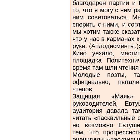
благодарен партии и 
то, что я могу с ним ра
ним советоваться. М
спорить с ними, и сог
мы хотим также сказат
что у нас в карманах к
руки. (Аплодисменты.)
Кино уехало, масти
площадка Политехнич
время там шли чтения
Молодые поэты, та
официально, пытали
чтецов.
Защищая «Маяк» 
руководителей, Евт
аудитория давала та
читать «пасквильные 
но возможно Евтуше
тем, что прогрессис
оценивали «пасквильн