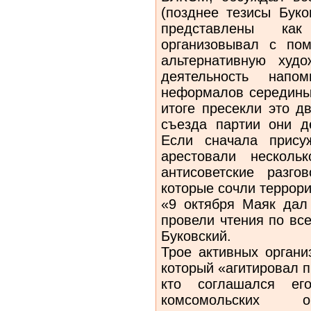
(позднее тезисы Буко
представлены как 
организовывал с по
альтернативную худо
деятельность напом
неформалов середины 8
итоге пресекли это д
съезда партии они д
Если сначала прису
арестовали несколь
антисоветские разг
которые сочли террорис
«9 октября Маяк дал
провели чтения по вс
Буковский.
Трое активных органи
который «агитировал п
кто соглашался е
комсомольских о