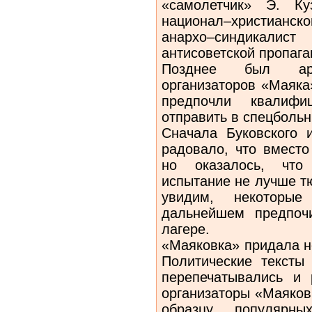
«самолетчик» Э. Ку
национал–христианс
анархо–синдикалис
антисоветской пропага
Позднее был аре
организаторов «Маяка»
предпочли квалифи
отправить в спецбольн
Сначала Буковского 
радовало, что вместо
но оказалось, что
испытание не лучше т
увидим, некоторы
дальнейшем предпоч
лагере.
«Маяковка» придала н
Политические тексты
перепечатывались и 
организаторы «Маяков
образцу популяр