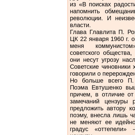
из «В поисках радост
напомнить обмещани
революции. И неизве
власти.
Глава Главлита П. Р
ЦК 22 января 1960 г. 
меня коммунистом
советского общества,
они несут угрозу нас
Советские чиновники 
говорили о перерожде
Но больше всего П.
Поэма Евтушенко вы
причем, в отличие от
замечаний цензуры р
предложить автору к
поэму, внесла лишь ч
не меняют ее идейно
градус «оттепели»