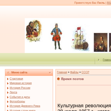
Приветствую Вас
Гость
|
RS
Главн
Главная
»
Файлы
»
СССР
Меню сайта
Время поэтов
Стартовая
Мировая история
История России
Лента
События и даты
Фотообзоры
Культурная революция
История Древнего Рима
История стран мира