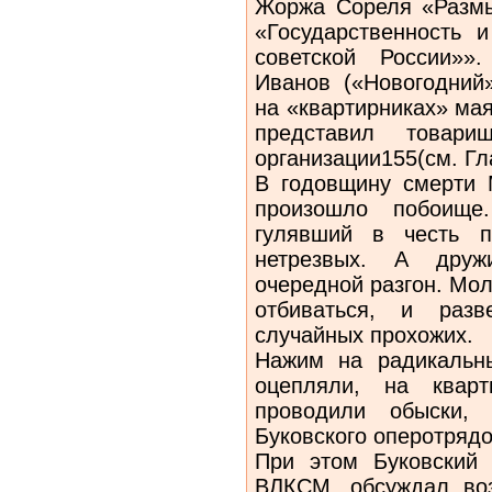
Жоржа Сореля «Размы
«Государственность и
советской России»»
Иванов («Новогодний
на «квартирниках» мая
представил товари
организации155(см. Гла
В годовщину смерти М
произошло побоище
гулявший в честь п
нетрезвых. А дружи
очередной разгон. Мо
отбиваться, и разв
случайных прохожих.
Нажим на радикальн
оцепляли, на кварт
проводили обыски, 
Буковского оперотряд
При этом Буковский 
ВЛКСМ, обсуждал воз