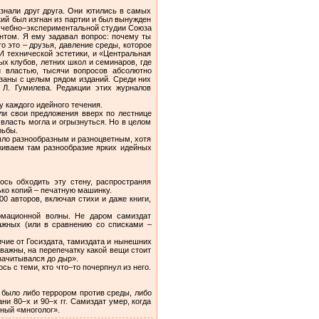
знали друг друга. Они ютились в самых
кий был изгнан из партии и был вынужден
й учебно–экспериментальной студии Союза
нтом. Я ему задавал вопрос: почему ты
о это – друзья, давление среды, которое
И технической эстетики, и «Центральная
х клубов, летних школ и семинаров, где
и властью, тысячи вопросов абсолютно
заны с целым рядом изданий. Среди них
 Л. Гумилева. Редакции этих журналов
 каждого идейного течения.
ли свои предложения вверх по лестнице
власть могла и огрызнуться. Но в целом
рьбы.
ыло разнообразным и разноцветным, хотя
живаем там разнообразие ярких идейных
сь обходить эту стену, распространяя
ько копий – печатную машинку.
0 авторов, включая стихи и даже книги,
ормационной волны. Не даром самиздат
ражных (или в сравнению со списками –
чие от Госиздата, тамиздата и нынешних
важны, на перепечатку какой вещи стоит
зачитывался до дыр».
ь с теми, кто что–то почерпнул из него.
 было либо террором против среды, либо
и 80–х и 90–х гг. Самиздат умер, когда
ный «многолог».