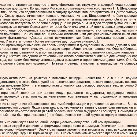
.
никак не отстроенная полу–сеть полу–формальных структур, в которой люди хорошо 
ежище друг другу. Когда лидер Московского методологического кружка Г.П. Щедровиц
тики, за то, что подписал письмо в защиту диссидентов, его приютили в Центрально
у Союзу графу отчетности «связь с жизнью». Кстати, Щедровицкий не был диссиде
, ведь твоя функция – тащить свое дело, и ты подставляешь это дело. Он ответил, чт
 человека поступать по велению сердца, а не разума. И «Отдел теории дизайна» ВНИ
олодежная секция Союза архитекторов были очагами этой сети мощных дискуссионны
го–то еще обсуждалась структура общества, взаимодействия между экспертами 
юли приличия», не называя вещи своими именами. Эти дискуссионные очаги были свя
лом фантастики, «Декоративное искусство», где была напечатана первая статья
. И все эти «очаги» более или менее друг о друге знали»361.
Свои организационные сети со своими изданиями и дискуссионными площадками были у
а через нее – вели скрытую агитацию широчайших слоев населения. Они лоббирова
одним из направлений или почувствовав, что одно из направлений слишком напирает, 
а к уничтожению одного из течений и не имела решающего значения для исхода их бо
льда, ни полем боя между антинародным режимом и героическими одиночками. Оно б
ого режима была приглушенной. Но ведь и сейчас, включив телевизор, мы не обнару
ескую активность «в рамках» с помощью цензуры. Общество еще в XIX в. научило
едоставил для этого более удобное техническое средство, позволявшее делать нескол
рой половине 50–х гг. в машинописных копиях уже распространялись тексты около 30
ольшим спросом.
торической эпохи авторитарного индустриального государства, преддверия инф
омпьютерной сети, только, за неимением компьютеров – на трудоемких и малоти
нках.
ние к получению общественно–значимой информации в условиях ее дефицита. В отли
тической средой. Люди сами решали, что «подхватывать», какие идеи интересны и 
олновало качество печати (в этой области все равно лидировал Госиздат). Самиздат «
етный плод был привлекателен), но большинство жителей крупных городов соприкасалос
80–х гг. самиздат стал основой неофициальной общественной коммуникации.
ческих людей и дефицит информации, сохранялся и самиздат. Уничтожить его можно
пуляцию информацией. Эпоха самиздата закончилась вторым из этих исходов на гран
ые неподцензурные тиражи за деньги. Его сменила коммерческая пресса и компьютер