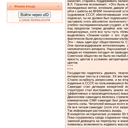
канатов», стараясь поддерживать баланс
В.Л. Глазычев вспоминает: «Это была 
Форма входа
неожиданных метах, кочевали, давали уб
уйти с работы во ВНИИ технической эсте
Войти через uID
художников СССР, обеспечивавшая этом
подписал, ты не должен был подписывать
Старая форма входа
заставило этого абсолютно логического
учебно–экспериментальная студия», и М
под предлогом теории дизайна или че
внецензурных, хотя все чуть–чуть «бл
выделялись «Знание–сила» с его отде
фактически были дискуссионными клубами
Это – лишь один круг общественности. 
Они пропагандировали интеллигенцию, 
чиновнического аппарата. Науськанная 
каждая из «перемен погоды» не приводил
Советское общество не было ни глыбой 
яркость цветов в условиях авторитарн
цветов.
* * *
* * *
Государство надеялось держать творч
интересные тексты в списках. ХХ век пр
Стоило ослабнуть репрессиям, и во вто
изданные в СССР, но пользовавшиеся б
Самиздат стал детищем конкретной ис
структурно стал выстраивать аналог к
эффективных и производительных) маши
Двигателем самиздата являлось стремле
коммерческих СМИ самиздат был демокра
тратить силы. Читателей меньше всего в
Не все читали самиздат (хотя этот запр
Так информация растекалась вширь.
В конкретно–исторических условиях 50–
Пока сохранялась среда социально–твор
заменой дефицита на перегрузку и мани
появилась возможность издавать массов