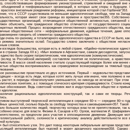
ур, способствовавших формированию умонастроений, стремлений и ожиданий вне 
 объединений и «неформальных» организаций, в которых шли споры о будущем. В 
 врасплох внезапным рождением реформы, инициатором которой стал Горбачев”353.
ение, что в СССР существовала не меньшая идеологическая свобода, чем на Западе
альность, которая имеет свои границы во времени и пространстве355. Собственн
ударственных организаций, отличающихся общественной активностью, связанной 
олжен объяснить, чем гражданское общество отличается от государственного соци
кретных явлений. Процесс возрождения отечественного гражданского общества, выкор
ичные общественные сети – неформальные движения, идейные течения, даже оппоз
правомернее говорить об элементах гражданского общества.
ди очень по–разному, и тоталитарного идеологического единства в СССР не было, как м
ны режима значительно ослаб. Государство словно заключило с обществом негласно
чным словом.
 взглядов большинства, которая есть в любой стране. «Идейно–политическое единс
ии в странах Запада ХХ в.). «Мы» воевали в Афганистане, сажали диссидентов, запуск
о единство было скорее патриотическим, чем идеологическим (коммунистическим).
вслед за Российской империей) составляли понятия не политические, а нравстве
едливости. В массе своей население считало существующий порядок более или менее
 частью общества воспринимались как справедливое вознаграждение за тяжелый тру
лкования.
кое разномыслие проистекало из двух источников. Первый – недовольство представ
одящее – всегда есть люди, которые хотят жить лучше или иначе, чем положено в ни
ь растет, в периоды «благополучия» уменьшается, но никогда не исчезает. При этом 
литических понятиях, а с помощью этического критерия справедливости. Стоило конкр
льные обоснования. Ведь советский человек жил в индустриальном обществе и привы
 идеологии.
азличие рациональных идеологических конструкций, так и сами ее творцы. Реч
тись.
ивом выступлений творческой интеллигенции в середине 60–х — середине 80–х годо
ных ценностей, сколько борьба за свободу творчества и самовыражения»357. Такой
ло большое количество людей, творчеству которых власти не препятствовали, так к
особенно опасно для власти. Физики А. Сахаров и Ю. Орлов, математик И. Шафареви
епятственно, но предпочли риск участия в оппозиционном движении. Движущие мо
теллектуальной работе, склонности к критическому анализу действительности все 
ной культуры.
й» был относительно узок. Это дает повод некоторым либеральным авторам представл
мыслящей интеллигенции был «каплей в море» архаичного населения358. Однако 