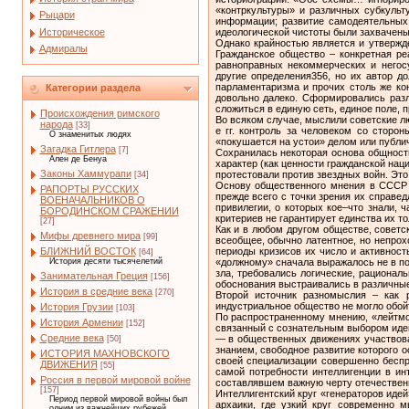
«контркультуры» и различных субкульт
Рыцари
информации; развитие самодеятельных
Историческое
идеологической чистоты были захвачены
Однако крайностью является и утвержд
Адмиралы
Гражданское общество – конкретная ре
равноправных некоммерческих и негос
другие определения356, но их автор д
парламентаризма и прочих столь же кон
Категории раздела
довольно далеко. Сформировались разл
сложиться в единую сеть, единое поле, 
Происхождения римского
Во всяком случае, мыслили советские лю
народа
[33]
е гг. контроль за человеком со сторо
О знаменитых людях
«покушается на устои» делом или публи
Загадка Гитлера
[7]
Сохранилась некоторая основа общности
Ален де Бенуа
характер (как ценности гражданской нац
Законы Хаммурапи
протестовали против звездных войн. Эт
[34]
Основу общественного мнения в СССР (
РАПОРТЫ РУССКИХ
прежде всего с точки зрения их справ
ВОЕНАЧАЛЬНИКОВ О
привилегии, о которых кое–что знали,
БОРОДИНСКОМ СРАЖЕНИИ
критериев не гарантирует единства их то
[27]
Как и в любом другом обществе, советс
Мифы древнего мира
[99]
всеобщее, обычно латентное, но непрох
периоды кризисов их число и активност
БЛИЖНИЙ ВОСТОК
[64]
«должному» сначала выражалось не в по
История десяти тысячелетий
зла, требовались логические, рациона
Занимательная Греция
[156]
обоснования выстраивались в различные
История в средние века
[270]
Второй источник разномыслия – как р
индустриальное общество не могло обой
История Грузии
[103]
По распространенному мнению, «лейтмот
История Армении
[152]
связанный с сознательным выбором идей
Средние века
— в общественных движениях участвова
[50]
знанием, свободное развитие которого 
ИСТОРИЯ МАХНОВСКОГО
своей специализации совершенно беспр
ДВИЖЕНИЯ
[55]
самой потребности интеллигенции в ин
Россия в первой мировой войне
составлявшем важную черту отечествен
[157]
Интеллигентский круг «генераторов иде
Период первой мировой войны был
архаики, где узкий круг современно 
одним из важнейших рубежей