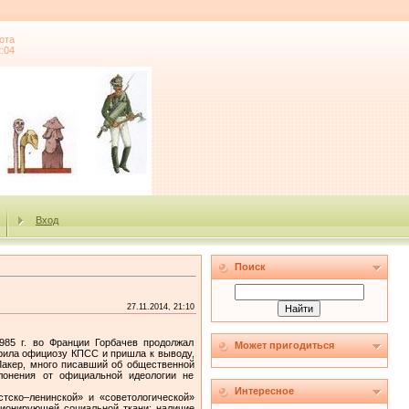
ота
2:04
Вход
Поиск
27.11.2014, 21:10
985 г. во Франции Горбачев продолжал
Может пригодиться
ерила официозу КПСС и пришла к выводу,
Лакер, много писавший об общественной
лонения от официальной идеологии не
Интересное
тско–ленинской» и «советологической»
ционирующей социальной ткани; наличие