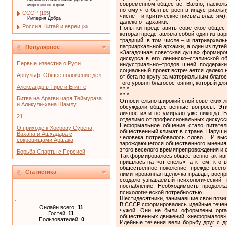
современном обществе. Важно, насколь
мировой истории...
потому что был встроен в индустриальн
СССР
[105]
числе – и критические письма властям)
Империя Добра
далеко от архаики.
Россия, Китай и евреи
[36]
Попытки представить советское общест
которая представляла собой один из ва
традиций, в том числе – и патриархаль
патриархальной архаики, а один из путей
Популярное
«Загадочная советская душа» формиров
дискурса в его ленинско–сталинской о
Первые известия о Руси
индустриально–тродов шней поддержки
социальный проект встречается далеко 
Арнульф. Общее положение дел
от бега по кругу за материальным благос
того уровня благосостояния, который д
Александр в Тире и Египте
* * *
* * *
Битва на Арагви царя Теймураза
Относительно широкий слой советских л
и Аликули-хана Шамлу
обсуждали общественные вопросы. Эти
личности» и не умирало уже никогда. 
21
отделимо от профессиональных дискусс
Неформальное общение стало питател
О приходе к Хосрову Сурена,
общественный климат в стране. Нарушил
Вахана и Ашхадара с
человека потребовалось слово… И выс
сокровищами Аршака
зарождающегося общественного мнения.
этого веселого времяпрепровождения и с
Борьба Спарты с Персией
Так формировалось общественно–активно
пришлась на «оттепель», а к тем, кто 
общественное поколение, прежде всего
Статистика
лимитированная щелочка правды, воспри
создало узнаваемый психологический т
послабление. Необходимость продолж
психологической потребностью.
Шестидесятники, занимавшие свои позици
В СССР сформировались идейные течения
Онлайн всего:
11
чужой. Они не были оформлены орган
Гостей:
11
общественных движений, «неформалов», 
Пользователей:
0
Идейные течения вели борьбу друг с д