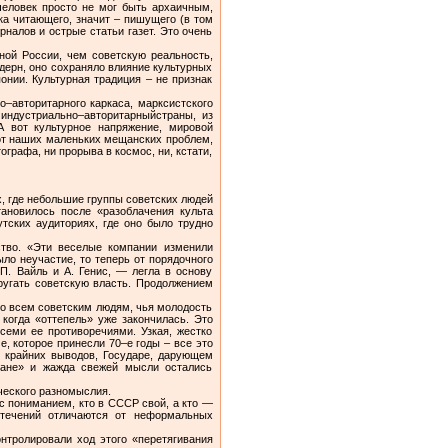
человек просто не мог быть архаичным,
ка читающего, значит – пишущего (в том
налов и острые статьи газет. Это очень
ной России, чем советскую реальность,
дерн, оно сохраняло влияние культурных
онии. Культурная традиция – не признак
–авторитарного каркаса, марксистского
 индустриально–авторитарныйстраны, из
А вот культурное напряжение, мировой
 от наших маленьких мещанских проблем,
ографа, ни прорыва в космос, ни, кстати,
, где небольшие группы советских людей
ановилось после «разоблачения культа
тских аудиториях, где оно было трудно
тво. «Эти веселые компании изменили
ло неучастие, то теперь от порядочного
. Вайль и А. Генис, — легла в основу
ругать советскую власть. Продолжением
ко всем советским людям, чья молодость
 когда «оттепель» уже закончилась. Это
семи ее противоречиями. Узкая, жестко
, которое принесли 70–е годы – все это
з крайних выводов, Государе, дарующем
мане» и жажда свежей мысли остались
ического разномыслия.
с пониманием, кто в СССР свой, а кто —
 течений отличаются от неформальных
нтролировали ход этого «перетягивания