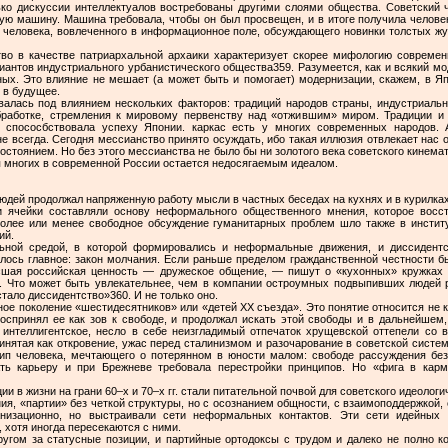
ко дискуссии интеллектуалов востребованы другими слоями общества. Советский 
ую машину. Машина требовала, чтобы он был просвещен, и в итоге получила челове
, человека, вовлеченного в информационное поле, обсуждающего новинки толстых жур
во в качестве патриархальной архаики характеризует скорее мифологию современ
риантов индустриального урбанистического общества359. Разумеется, как и всякий мо
ных. Это влияние не мешает (а может быть и помогает) модернизации, скажем, в Яп
 в будущее.
алась под влиянием нескольких факторов: традиций народов страны, индустриально
бработке, стремления к мировому первенству над «отжившим» миром. Традиции и
 спососбствовала успеху Японии. каркас есть у многих современных народов. 
не всегда. Сегодня мессианство принято осуждать, ибо такая иллюзия отвлекает нас
остоянием. Но без этого мессианства не было бы ни золотого века советского кинемат
ля многих в современной России остается недосягаемым идеалом.
юдей продолжал напряженную работу мысли в частных беседах на кухнях и в курилках
 ячейки составляли основу неформального общественного мнения, которое восст
Более или менее свободное обсуждение гуманитарных проблем шло также в институ
ий.
ьной средой, в которой формировались и неформальные движения, и диссидентс
ось главное: закон молчания. Если раньше пределом гражданственной честности бы
шая российская ценность — дружеское общение, — пишут о «кухонных» кружках П
 Что может быть увлекательнее, чем в компании остроумных подвыпивших людей 
тало диссидентство»360. И не только оно.
е поколение «шестидесятников» или «детей ХХ съезда». Это понятие относится не 
воспринял ее как зов к свободе, и продолжал искать этой свободы и в дальнейшем,
 интеллигентское, несло в себе неизгладимый отпечаток хрущевской оттепели со в
нятая как откровение, ужас перед сталинизмом и разочарование в советской системе
ип человека, мечтающего о потерянном в юности малом: свободе рассуждения бе
ать карьеру и при Брежневе требовала перестройки принципов. Но «фига в кар
и в жизни на грани 60–х и 70–х гг. стали питательной почвой для советского идеолог
, «партии» без четкой структуры, но с осознанием общности, с взаимоподдержкой, 
изационно, но выстраивали сети неформальных контактов. Эти сети идейных
хотя иногда пересекаются с ними.
ругом за статусные позиции, и партийные ортодоксы с трудом и далеко не полно ко