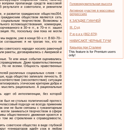
и вопреки пропаганде средств массовой
Головокружительная высота
результате и советологи, и ревнители
Активное участие в массовых
, и развитое гражданское общество354.
репрессиях
о гражданским обществом является сеть
с социальным творчеством. Возможны и
К ЗАГАДКЕ ГУАНЧЕЙ
ального вспомоществования, коммерции,
III. Суд
чеванного в 30–е гг., в 70–е гг. зашел
иция. Но, поскольку они пока не могли
Р ю р и к (862-879)
ы видели, уже в конце 50–х гг. В 60–70–
НАВИСАЮТ ЧЕРНЫЕ ТУЧИ
е соглашение: я не трогаю тех, кто не
Карьера при Сталине
тво советского народа» носило рамочный
This feature is for Premium users
али ракеты, договаривались с Америкой и
only!
нные. Те или иные события оценивались
 справедливым. Даже правительственные
д. Но не всеми. Общность нравственных
ителей различных социальных слоев – не
ше, куда общество запихало личность. В
соответствие (несоответствие) ситуации
етизировать этические критерии добра и
к мыслить рационально. А рациональные
ь идет об интеллигенции, без которой
в был не столько политический протест,
 «классовый подход» не всегда применим
ак они не были связаны с гуманитарным
ч могли заниматься творчеством в сфере
тивы общественного движения кроются в
в том же стремлении к справедливости,
ять советское общество в виде глубокой
круг «генераторов идей» узок в любом