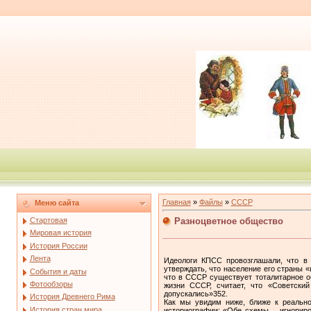
Главная
»
Файлы
»
СССР
Меню сайта
Разноцветное общество
Стартовая
Мировая история
История России
Лента
Идеологи КПСС провозглашали, что в 
утверждать, что население его страны 
События и даты
что в СССР существует тоталитарное о
Фотообзоры
жизни СССР, считает, что «Советски
допускались»352.
История Древнего Рима
Как мы увидим ниже, ближе к реально
История стран мира
историографии: «Обе схемы… игнориров