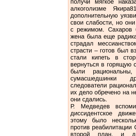
получи мягкое наказ
алкоголизме Якира8
дополнительную уязви
свои слабости, но он
с режимом. Сахаров 
жена была еще радика
страдал мессианство
страсти – готов был в
стали кипеть в сто
вернуться в горящую с
были рациональны
сумасшедшинки д
следователи рационал
их дело обречено на н
они сдались.
Р. Медведев вспоми
диссидентское движ
этому было несколь
против реабилитации 
второй план, и д