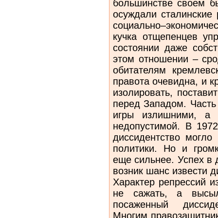
большинстве своем б
осуждали сталинские 
социально–экономичес
кучка отщепенцев упр
состоянии даже собс
этом отношении – сро
обитателям кремлевс
правота очевидна, и 
изолировать, постави
перед Западом. Часть
игры излишними, а 
недопустимой. В 1972
диссидентство могло
политики. Но и гром
еще сильнее. Успех в 
возник шанс извести д
Характер репрессий и
не сажать, а высы
посаженный диссид
Многим правозащитни