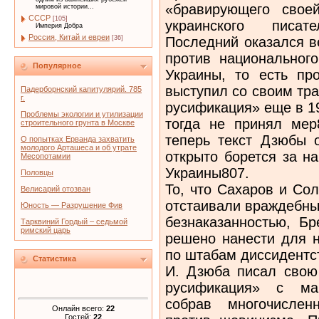
«бравирующего свое
мировой истории...
СССР
[105]
украинского писат
Империя Добра
Россия, Китай и евреи
Последний оказался в
[36]
против национальног
Популярное
Украины, то есть пр
выступил со своим тр
Падерборнский капитулярий. 785
г.
русификация» еще в 19
Проблемы экологии и утилизации
тогда не принял мер
строительного грунта в Москве
теперь текст Дзюбы о
О попытках Ерванда захватить
молодого Арташеса и об утрате
открыто борется за н
Месопотамии
Украины807.
Половцы
То, что Сахаров и Со
Велисарий отозван
отстаивали враждебны
Юность — Разрушение Фив
безнаказанностью, Бр
Тарквиний Гордый – седьмой
римский царь
решено нанести для н
по штабам диссидентс
Статистика
И. Дзюба писал свою
русификация» с мар
собрав многочислен
Онлайн всего:
22
Гостей:
22