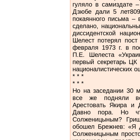
гуляло в самиздате –
Дзюбе дали 5 лет809
покаянного письма – 
сделано, национальны
диссидентской национ
Шелест потерял пост 
февраля 1973 г. в п
П.Е. Шелеста «Укра
первый секретарь ЦК
националистических о
* * *
* * *
Но на заседании 30 м
все же подняли во
Арестовать Якира и 
Давно пора. Но ч
Солженицыным? Гриш
обошел Брежнев: «Я 
Солженицыным просто 