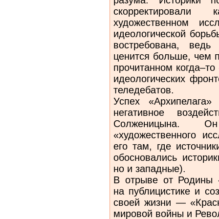
скорректировали 
художественном исс
идеологической борьб
востребована, ведь
ценится больше, чем 
прочитанном когда–то
идеологических фронт
теледебатов.
Успех «Архипелага»
негативное воздейс
Солженицына. 
«художественного ис
его там, где источни
обосновались историк
но и западные).
В отрыве от Родины 
на публицистике и со
своей жизни — «Крас
мировой войны и Рев