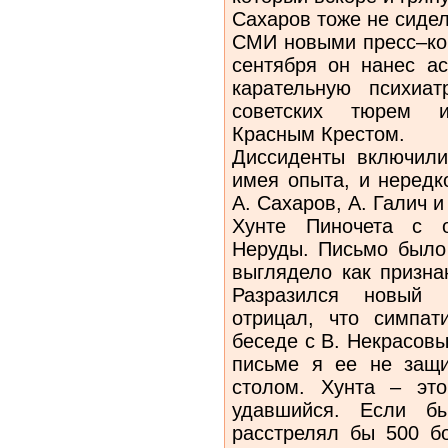
Сахаров тоже не сидел
СМИ новыми пресс–ко
сентября он нанес ас
карательную психиа
советских тюрем 
Красным Крестом.
Диссиденты включили
имея опыта, и нередк
А. Сахаров, А. Галич 
Хунте Пиночета с о
Неруды. Письмо было 
выглядело как призна
Разразился новый 
отрицал, что симпат
беседе с В. Некрасов
письме я ее не защ
столом. Хунта – это
удавшийся. Если б
расстрелял бы 500 б