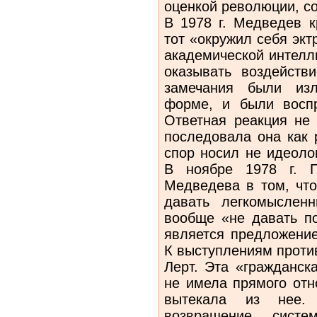
оценкой революции, со
В 1978 г. Медведев к
тот «окружил себя эк
академической интелл
оказывать воздейств
замечания были изл
форме, и были воспр
Ответная реакция не 
последовала она как 
спор носил не идеолог
В ноябре 1978 г. П
Медведева в том, что
давать легкомыслен
вообще «не давать по
является предложение
К выступлениям проти
Лерт. Эта «гражданск
не имела прямого отн
вытекала из нее.
возвращение сист