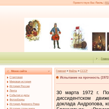
Приветствую Вас
Гость
|
RS
Главн
Главная
»
Файлы
»
СССР
Меню сайта
Испытание на прочность (1972
Стартовая
Мировая история
История России
Лента
30 марта 1972 г. П
События и даты
диссидентском движ
Фотообзоры
доклада Андропова, к
История Древнего Рима
История стран мира