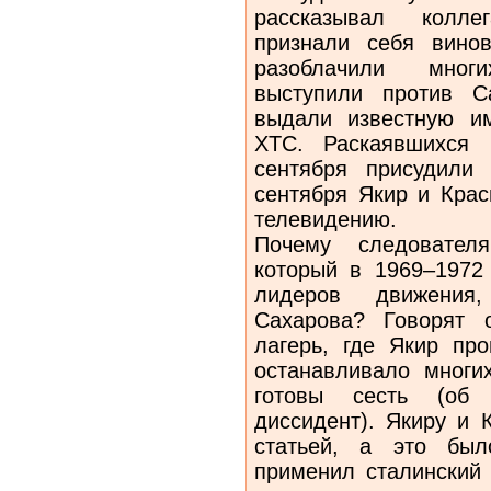
рассказывал колле
признали себя вино
разоблачили мног
выступили против С
выдали известную им
ХТС. Раскаявшихся 
сентября присудили
сентября Якир и Крас
телевидению.
Почему следовател
который в 1969–1972
лидеров движения
Сахарова? Говорят 
лагерь, где Якир пр
останавливало многи
готовы сесть (об
диссидент). Якиру и 
статьей, а это бы
применил сталинский 