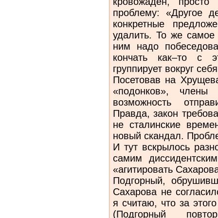
кровожаден, просто
проблему: «Другое де
конкретные предлож
удалить. То же самое
ним надо побеседова
кончать как–то с 
группирует вокруг себ
Посетовав на Хрущева
«подонков», члены 
возможность отправ
Правда, закон требов
не сталинские време
новый скандал. Пробл
И тут вскрылось разн
самим диссидентским
«агитировать Сахарова
Подгорный, обрушивш
Сахарова не согласил
я считаю, что за этог
(Подгорный повт