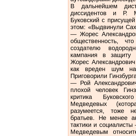
В дальнейшем дист
диссидентов и Р. М
Буковский с присущей
этом: «Выдвинули Са
— Жорес Александров
общественность, чт
создателю водородн
кампания в защиту 
Жорес Александрович 
как вреден шум на
Приговорили Гинзбург
— Рой Александрович
плохой человек Гинз
критика Буковско
Медведевых (котор
разумеется, тоже н
братьев. Не менее а
тактики и социалисты 
Медведевым относит