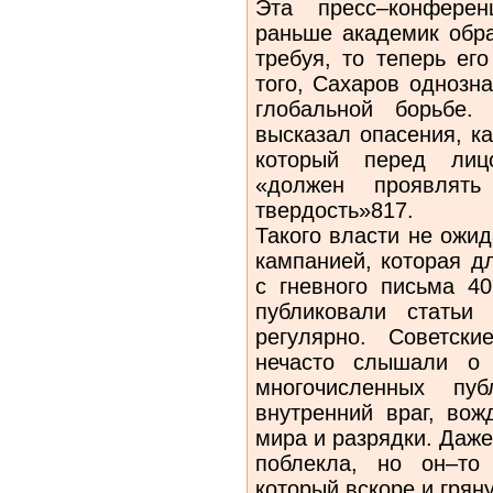
Эта пресс–конферен
раньше академик обра
требуя, то теперь ег
того, Сахаров однозн
глобальной борьбе.
высказал опасения, к
который перед лицо
«должен проявлять
твердость»817.
Такого власти не ожи
кампанией, которая д
с гневного письма 40
публиковали статьи
регулярно. Советск
нечасто слышали о 
многочисленных пу
внутренний враг, вож
мира и разрядки. Даж
поблекла, но он–то
который вскоре и грян