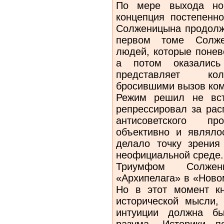
По мере выхода нов
концепция постепенно
Солженицына продолжа
первом томе Солжен
людей, которые понев
а потом оказалис
представляет кол
бросившими вызов ком
Режим решил не вст
репрессировал за рас
антисоветского п
объективно и являлос
делало точку зрения
неофициальной среде.
Триумфом Солжен
«Архипелага» в «Ново
Но в этот момент кн
исторической мысли,
интуиции должна бы
разума. Историки 