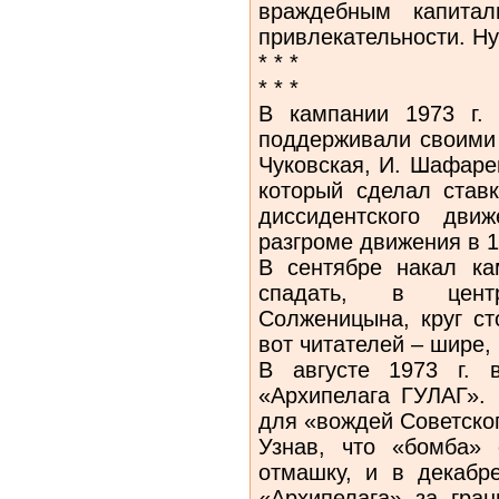
враждебным капита
привлекательности. Ну
* * *
* * *
В кампании 1973 г.
поддерживали своими
Чуковская, И. Шафарев
который сделал став
диссидентского дви
разгроме движения в 19
В сентябре накал ка
спадать, в цент
Солженицына, круг ст
вот читателей – шире,
В августе 1973 г. 
«Архипелага ГУЛАГ». 
для «вождей Советско
Узнав, что «бомба»
отмашку, и в декабре
«Архипелага» за гран