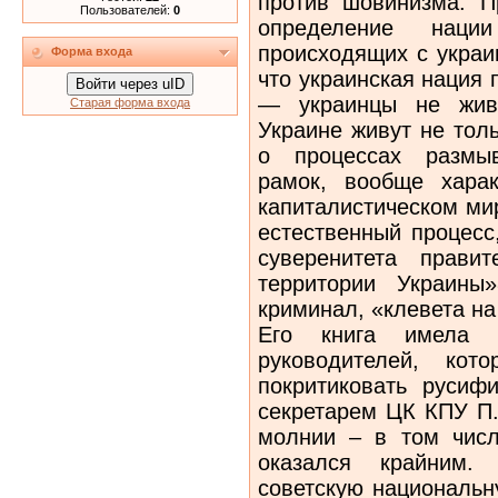
против шовинизма. П
Пользователей:
0
определение наци
происходящих с украи
Форма входа
что украинская нация 
Войти через uID
— украинцы не живу
Старая форма входа
Украине живут не толь
о процессах размыв
рамок, вообще хара
капиталистическом ми
естественный процесс
суверенитета прави
территории Украины
криминал, «клевета на
Его книга имела х
руководителей, ко
покритиковать русиф
секретарем ЦК КПУ П.
молнии – в том чис
оказался крайним.
советскую национальн