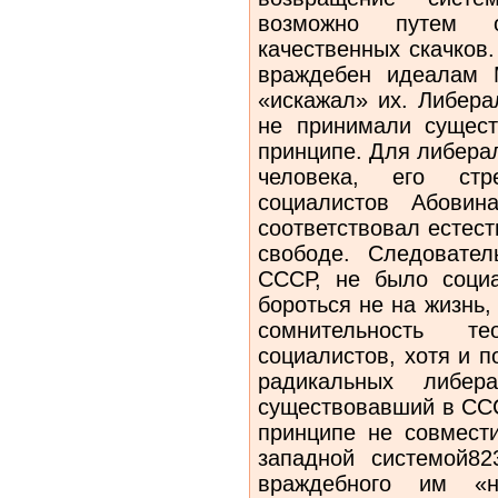
возможно путем о
качественных скачков
враждебен идеалам 
«искажал» их. Либера
не принимали сущес
принципе. Для либера
человека, его ст
социалистов Абовин
соответствовал естест
свободе. Следовател
СССР, не было соци
бороться не на жизнь,
сомнительность т
социалистов, хотя и 
радикальных либер
существовавший в ССС
принципе не совмест
западной системой82
враждебного им «