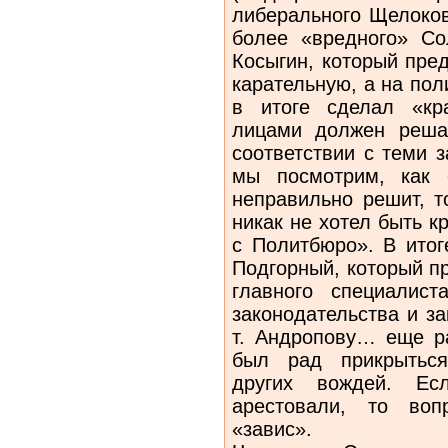
либерального Щелоков
более «вредного» Со
Косыгин, который пре
карательную, а на пол
в итоге сделал «кр
лицами должен реша
соответствии с теми з
мы посмотрим, как 
неправильно решит, т
никак не хотел быть к
с Политбюро». В итог
Подгорный, который п
главного специалис
законодательства и за
т. Андропову… еще ра
был рад прикрыться
других вождей. Е
арестовали, то во
«завис».