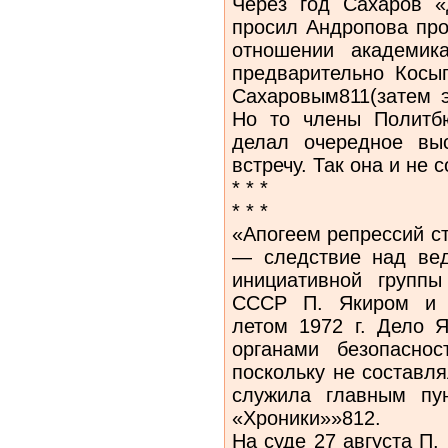
Через год Сахаров «
просил Андропова про
отношении академик
предварительно Косыг
Сахаровым811(затем э
Но то члены Политб
делал очередное выс
встречу. Так она и не 
* * *
* * *
«Апогеем репрессий с
— следствие над ве
инициативной групп
СССР П. Якиром и В
летом 1972 г. Дело 
органами безопасно
поскольку не составля
служила главным пу
«Хроники»»812.
На суде 27 августа П.