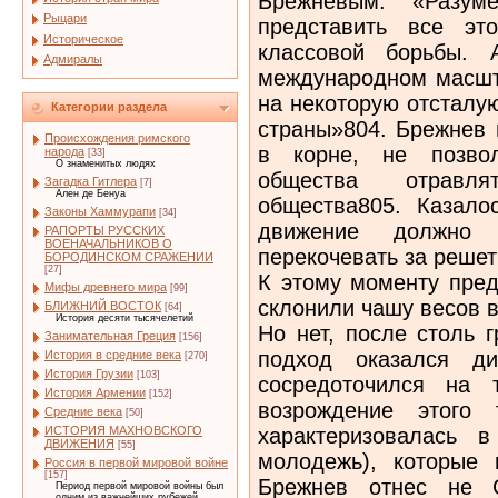
Брежневым: «Разу
Рыцари
представить все эт
Историческое
классовой борьбы. 
Адмиралы
международном масшта
на некоторую отсталу
Категории раздела
страны»804. Брежнев 
Происхождения римского
в корне, не позвол
народа
[33]
О знаменитых людях
общества отравля
Загадка Гитлера
[7]
Ален де Бенуа
общества805. Казалос
Законы Хаммурапи
[34]
движение должно
РАПОРТЫ РУССКИХ
ВОЕНАЧАЛЬНИКОВ О
перекочевать за решет
БОРОДИНСКОМ СРАЖЕНИИ
[27]
К этому моменту пред
Мифы древнего мира
[99]
склонили чашу весов в
БЛИЖНИЙ ВОСТОК
[64]
История десяти тысячелетий
Но нет, после столь 
Занимательная Греция
[156]
подход оказался ди
История в средние века
[270]
История Грузии
[103]
сосредоточился на 
История Армении
[152]
возрождение этого 
Средние века
[50]
характеризовалась 
ИСТОРИЯ МАХНОВСКОГО
ДВИЖЕНИЯ
[55]
молодежь), которые
Россия в первой мировой войне
[157]
Брежнев отнес не 
Период первой мировой войны был
одним из важнейших рубежей