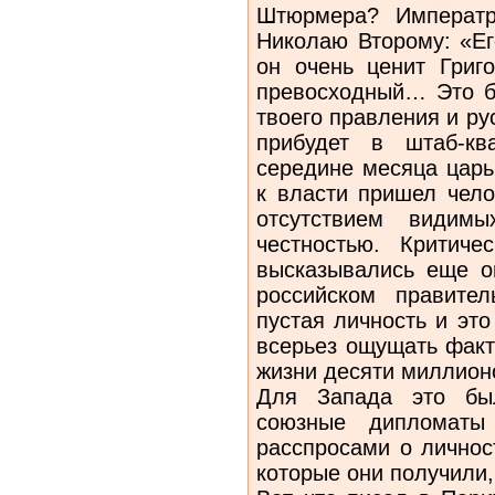
Штюрмера? Императр
Николаю Второму: «Ег
он очень ценит Гри
превосходный… Это б
твоего правления и р
прибудет в штаб-кв
середине месяца царь
к власти пришел чело
отсутствием видимы
честностью. Критиче
высказывались еще о
российском правите
пустая личность и это
всерьез ощущать факт
жизни десяти миллион
Для Запада это был
союзные дипломаты
расспросами о личнос
которые они получили,