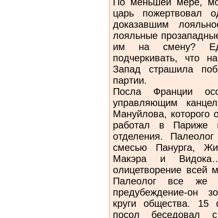
По меньшей мере, мо
царь пожертвовал о
доказавшим лояльно
лояльные прозападные
им на смену? Ед
подчеркивать, что н
Запад страшила поб
партии.
Посла Франции осо
управляющим канцел
Мануйлова, которого о
работал в Париже в
отделения. Палеолог
смесью Панурга, Жи
Макэра и Видока
олицетворение всей м
Палеолог все же 
предубеждение-он з
круги общества. 15 
посол беседовал с