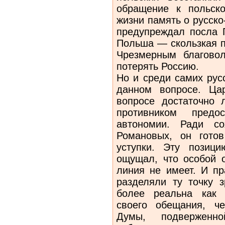
обращение к польск
жизни память о русско
предупреждал посла П
Польша — скользкая п
Чрезмерным благово
потерять Россию.
Но и среди самих рус
данном вопросе. Ца
вопросе достаточно
противником предо
автономии. Ради со
Романовых, он гото
уступки. Эту позиц
ощущал, что особой 
линия не имеет. И пр
разделяли ту точку 
более реальна как 
своего обещания, че
Думы, подверженно