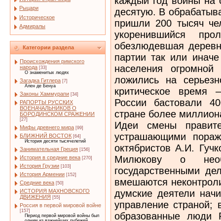
каждый год войны на 
Рыцари
десятую. В обрабаты
Историческое
пришли 200 тысяч че
Адмиралы
укоренившийся пр
обезлюдевшая деревн
Категории раздела
партии так или иначе
Происхождения римского
населения огромной
народа
[33]
О знаменитых людях
ложились на серьезн
Загадка Гитлера
[7]
Ален де Бенуа
критическое время 
Законы Хаммурапи
[34]
России бастовали 40
РАПОРТЫ РУССКИХ
ВОЕНАЧАЛЬНИКОВ О
стране более миллиона
БОРОДИНСКОМ СРАЖЕНИИ
[27]
Идеи смены правите
Мифы древнего мира
[99]
устрашающими пораж
БЛИЖНИЙ ВОСТОК
[64]
История десяти тысячелетий
октябристов А.И. Гуч
Занимательная Греция
[156]
Милюкову о необ
История в средние века
[270]
История Грузии
[103]
государственными дел
История Армении
[152]
вмешаются неконтроли
Средние века
[50]
думские деятели начи
ИСТОРИЯ МАХНОВСКОГО
ДВИЖЕНИЯ
[55]
управление страной; 
Россия в первой мировой войне
[157]
образованные люди 
Период первой мировой войны был
одним из важнейших рубежей