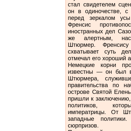
стал свидетелем сцен
он в одиночестве, с
перед зеркалом усы
Френсис противопо
иностранных дел Сазо
же алертным, нас
Штюрмер. Френсису
схватывает суть де
отмечал его хороший а
Немецкие корни пр
известны — он был 
Штюрмера, служивше
правительства по н
острове Святой Елены
пришли к заключению,
политиков, кото
императрицы. От Шт
западные политики.
сюрпризов.