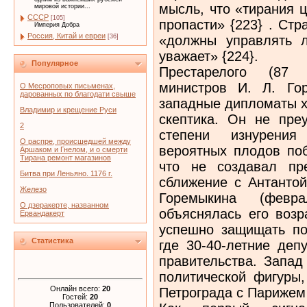
мысль, что «тирания 
мировой истории...
СССР
[105]
пропасти» {223} . Ст
Империя Добра
Россия, Китай и евреи
«должны управлять л
[36]
уважает» {224}.
Популярное
Престарелого (87 
министров И. Л. Го
О Месроповых письменах,
дарованных по благодати свыше
западные дипломаты х
Владимир и крещение Руси
скептика. Он не пре
2
степени изнурени
О распре, происшедшей между
вероятных плодов поб
Аршаком и Гнелом, и о смерти
Тирана ремонт магазинов
что не создавал пр
Битва при Леньяно. 1176 г.
сближение с Антантой
Железо
Горемыкина (февр
О дзеракерте, названном
объяснялась его возр
Ервандакерт
успешно защищать по
Статистика
где 30-40-летние деп
правительства. Запад
политической фигуры
Онлайн всего:
20
Петрограда с Парижем
Гостей:
20
Пользователей:
0