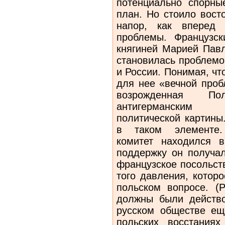
потенциально спорны
план. Но стоило вост
напор, как вперед
проблемы. Французс
княгиней Марией Пав
становилась проблемо
и России. Понимая, чт
для нее «вечной проб
возрожденная По
антигерманским 
политической картины
в таком элементе.
комитет находился 
поддержку он получал
французское посольст
того давления, котор
польском вопросе. (
должны были действо
русском обществе ещ
польских восстаниях