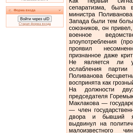
Как первый сигна
сепаратизма, была в
Форма входа
министра Поливанова 
Войти через uID
Запада были тем боль
Старая форма входа
союзников, он привел
военное ведомс
злоупотребления (пр
проявил несомненн
признанное даже кри
Не является ли у
ослабления партии
Поливанова бесцвет
воспринята как грозный
На должности дв
председателя Горемык
Маклакова — государ
— член государственн
двора и бывший яр
выдвинул на полити
малоизвестного чи