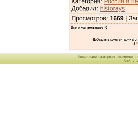
Категория
:
Россия в п
Добавил
:
historays
Просмотров
:
1669
|
Заг
Всего комментариев
:
0
Добавлять комментарии могу
[
Р
Копирование материала возможно пр
Сайт уп