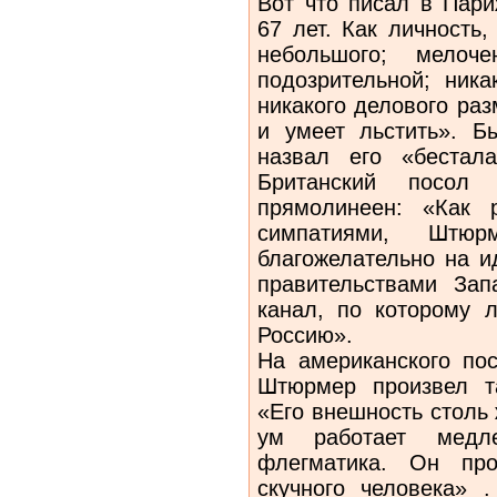
Вот что писал в Пар
67 лет. Как личность
небольшого; мелоче
подозрительной; ника
никакого делового раз
и умеет льстить». Б
назвал его «бестал
Британский посол 
прямолинеен: «Как 
симпатиями, Штю
благожелательно на и
правительствами Зап
канал, по которому 
Россию».
На американского по
Штюрмер произвел та
«Его внешность столь 
ум работает медл
флегматика. Он про
скучного человека» 