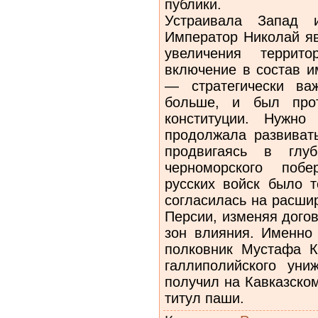
публики.
Устраивала Запад и
Император Николай яв
увеличения терри
включение в состав и
— стратегически в
больше, и был прот
конституции. Нужно
продолжала развивать
продвигаясь в гл
черноморского побе
русских войск было т
согласилась на расши
Персии, изменяя догов
зон влияния. Именно 
полковник Мустафа 
галлиполийского ун
получил на Кавказско
титул паши.