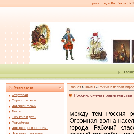
Приветствую Вас
Гость
|
RS
Главн
Главная
»
Файлы
»
Россия в первой миро
Меню сайта
Россия: смена правительства
Стартовая
Мировая история
История России
Лента
Между тем Россия р
События и даты
Огромная волна насел
Фотообзоры
города. Рабочий клас
История Древнего Рима
История стран мира