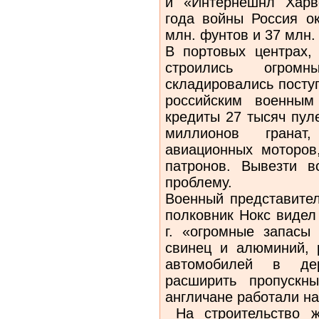
и «Интернешнл Харве
года войны Россия о
млн. фунтов и 37 млн.
В портовых центрах, 
строились огро
складировались посту
российским военным
кредиты 27 тысяч пул
миллионов гранат
авиационных моторов
патронов. Вывезти в
проблему.
Военный представител
полковник Нокс видел
г. «огромные запасы
свинец и алюминий, 
автомобилей в дер
расширить пропускны
англичане работали на
На строительство ж