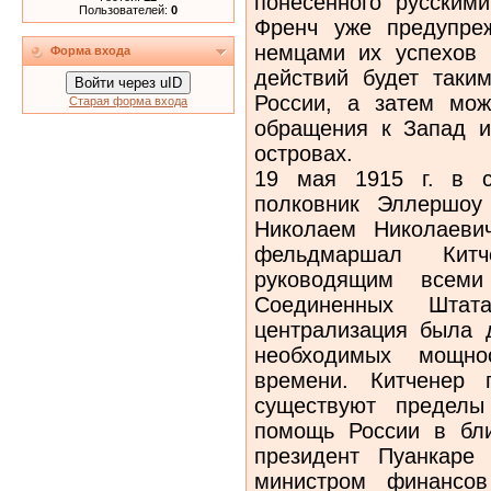
понесенного русским
Пользователей:
0
Френч уже предупреж
немцами их успехов 
Форма входа
действий будет таки
Войти через uID
России, а затем мож
Старая форма входа
обращения к Запад и
островах.
19 мая 1915 г. в с
полковник Эллершоу
Николаем Николаеви
фельдмаршал Китч
руководящим всем
Соединенных Штат
централизация была д
необходимых мощно
времени. Китченер 
существуют пределы
помощь России в бл
президент Пуанкаре
министром финансо