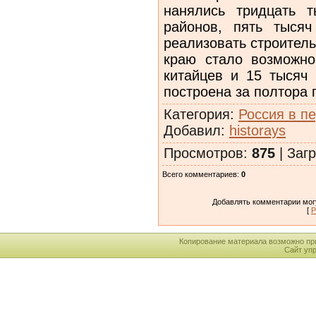
нанялись тридцать т
районов, пять тыся
реализовать строител
краю стало возможн
китайцев и 15 тысяч
построена за полтора 
Категория
:
Россия в п
Добавил
:
historays
Просмотров
:
875
|
Загр
Всего комментариев
:
0
Добавлять комментарии могу
[
Р
Копирование материала возможно пр
Сайт уп