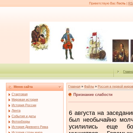
Приветствую Вас
Гость
|
RS
Главн
Главная
»
Файлы
»
Россия в первой миро
Меню сайта
Признание слабости
Стартовая
Мировая история
История России
Лента
6 августа на заседан
События и даты
был необычайно молч
Фотообзоры
усилились еще бо
История Древнего Рима
История стран мира