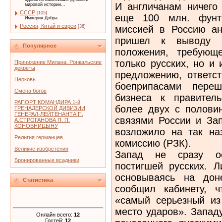
И англичанам ничего 
мировой истории...
СССР
[105]
еще 100 млн. фунто
Империя Добра
Россия, Китай и евреи
миссией в Россию ан
[36]
пришел к выводу о
Популярное
положения, требующ
только русских, но и
Принижение Милана. Ронкальские
декреты
предложению, ответст
Церковь
боеприпасами переш
Смена богов
бизнеса к правител
РАПОРТ КОМАНДИРА 1-й
более двух с полови
ГРЕНАДЕРСКОЙ ДИВИЗИИ
ГЕНЕРАЛ-ЛЕЙТЕНАНТА П.
связями России и Зап
А.СТРОГАНОВА П. П.
КОНОВНИЦЫНУ
возложило на так на
Религия германцев
комиссию (РЗК).
Великие изобретения
Запад не сразу ос
Бронированные всадники
постигшей русских. Л
основываясь на дон
Статистика
сообщил кабинету, 
«самый серьезный из
место ударов». Запад
Онлайн всего:
12
Гостей:
12