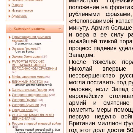
министров Горемык
Рыцари
положение на фронтах
Историческое
рублеными фразами,
Адмиралы
«Непоправимой катас
минуту. Армия больше 
Категории раздела
и вера в ее силу р
Происхождения римского
нижайшей точкой пора
народа
[33]
О знаменитых людях
процесс падения удел
Загадка Гитлера
[7]
Ален де Бенуа
Западом.
Законы Хаммурапи
[34]
После тяжелых пор
РАПОРТЫ РУССКИХ
ВОЕНАЧАЛЬНИКОВ О
Николай впервые
БОРОДИНСКОМ СРАЖЕНИИ
[27]
несовершенство рус
Мифы древнего мира
[99]
могла поставить под 
БЛИЖНИЙ ВОСТОК
[64]
История десяти тысячелетий
человек, если Запад 
Занимательная Греция
[156]
европейских столица
История в средние века
[270]
История Грузии
[103]
армий и смятение 
История Армении
[152]
наметить меры помощи
Средние века
[50]
первую неделю войн
ИСТОРИЯ МАХНОВСКОГО
ДВИЖЕНИЯ
[55]
Британии миллион фун
Россия в первой мировой войне
[157]
год этот долг достиг 5
Период первой мировой войны был
одним из важнейших рубежей