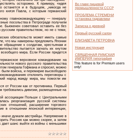
ествлять осторожно. К примеру, «идея
Во главе пищевой
во останется и в будущем, „никогда не
промышленности СССР
ого князя Павла, с которым германский
ПРОБЛЕМА СТРЕМЕНИ
ховному главнокомандующему — генералу
установка гидравлики
зные посольства в Петрограде получили
е. Бьюкенен советовал оставить ее без
Записка о древней
 русским правительством, но не с теми,
Первый русский салон
ческих обязательств может иметь самые
ЕЛИЗАВЕТА ПЕТРОВНА
сле, что мы намерены предложить Японии
ое обращение к солдатам, крестьянам и
Новая инструкция
вительство пытается загнать их кнутом
а всеобщего мира. Если России придется
СВЯЩЕННАЯ РИМСКАЯ
ИМПЕРИЯ типография
 германское верховное командование на
This feature is for Premium users
льности нового русского правительства
only!
том генерала Гофмана и спросил, можно
 были войска, и перемирие высвободило
нокомандованию отклонить переговоры с
ский народ жажду мира, мы помогли им
я от России как от противника. Первый
ам требовались дивизии, размещенные на
ией ассоциации Польши с Центральными
алась реорганизация русской системы
ских отношений, расширение торгового
ние в отношении японской интервенции,
 иначе думали австрийцы. Напряжение в
орить Россию как можно скорее, а затем
ск дает шанс выйти из войны с меньшими