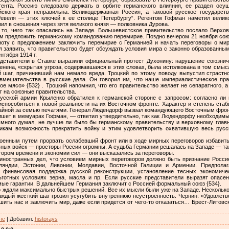
гента. Россию следовало держать в орбите германского влияния, ее раздел осущ
ского края неправильна. Великодержавная Россия, а таковой русское государст
евеля — этих ключей к ее столице Петербургу“. Регентом Гофман наметил велик
 в сношения через зятя великого князя — полковника Дурова.
ь то, чего так опасались на Западе. Большевистское правительство послало Вер
м предложить германскому командованию перемирие. Поздно вечером 21 ноября сою
ноту с предложением заключить перемирие с Германией и начать переговоры о мир
л заявить, что правительство будет обсуждать условия мира с законно образованным
нтября 1914 г.
едставители в Ставке выразили официальный протест Духонину: нарушение союзни
енена, «скрытая угроза, содержавшаяся в этих словах, была истолкована в том смы
 шаг, причинивший нам немало вреда. Троцкий по этому поводу выпустил страстн
вмешательства в русские дела. Он говорил им, что наше империалистическое пра
ое мясо» {532} . Троцкий напомнил, что его правительство желает не сепаратного, 
т на союзные правительства.
сской армии Крыленко обратился к германской стороне с запросом: согласно ли
способиться к новой реальности на их Восточном фронте. Характер и степень стаби
тайной за семью печатями. Генерал Людендорф вызвал командующего Восточным фрон
пишет в мемуарах Гофман, — ответил утвердительно, так как Людендорфу необходимы
 много думал, не лучше ли было бы германскому правительству и верховному глав
икам возможность прекратить войну и этим удовлетворить охватившую весь рус
военным путем прорвать ослабевший фронт или в ходе мирных переговоров избавитьс
ьных войск — просторы России огромны. А судьба Германии решалась на Западе — т
ором времени и экономии сил — они высказались за переговоры.
иностранных дел, что условием мирных переговоров должно быть признание Росс
ляндии, Эстонии, Ливонии, Молдавии, Восточной Галиции и Армении. Предполаг
финансовая поддержка русской реконструкции, установление тесных экономиче
ьготных условиях зерна, масла и пр. Если русские представители выразят опасе
ые гарантии. В дальнейшем Германия заключит с Россией формальный союз {534}.
ф ждали максимально быстрых решений. Все их мысли были уже на Западе. Несколько
аждый жесткий шаг грозил усугубить внутреннюю неустроенность. Чернин: «Удовлетв
шить нас и заключить мир, даже если придется от чего-то отказаться… Брест-Литов
не
|
Добавил
:
historays