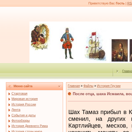
Приветствую Вас
Гость
|
RS
Главн
Главная
»
Файлы
»
История Грузии
Меню сайта
После отца, шаха Исмаила, во
Стартовая
Мировая история
История России
Лента
Шах Тамаз прибыл в К
События и даты
сменил, на других 
Фотообзоры
Картлийцев, месхов,
История Древнего Рима
История стран мира