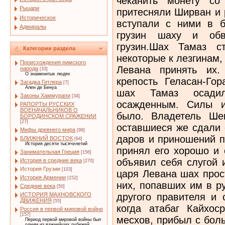
чеканить монету со
Рыцари
притесняли Ширван и 
Историческое
вступали с ними в 
Адмиралы
грузин шаху и обв
грузин.Шах Тамаз 
Категории раздела
некоторые к лезгинам,
Происхождения римского
Левана принять их
народа
[33]
О знаменитых людях
крепость Геласан-Гор
Загадка Гитлера
[7]
Ален де Бенуа
шах Тамаз осадил
Законы Хаммурапи
[34]
осажденным. Силы и
РАПОРТЫ РУССКИХ
ВОЕНАЧАЛЬНИКОВ О
было. Владетель Ше
БОРОДИНСКОМ СРАЖЕНИИ
[27]
оставшиеся же сдали 
Мифы древнего мира
[99]
даров и приношений п
БЛИЖНИЙ ВОСТОК
[64]
История десяти тысячелетий
принял его хорошо и 
Занимательная Греция
[156]
объявил себя слугой 
История в средние века
[270]
История Грузии
[103]
царя Левана шах прос
История Армении
[152]
них, попавших им в р
Средние века
[50]
другого правителя и 
ИСТОРИЯ МАХНОВСКОГО
ДВИЖЕНИЯ
[55]
когда атабаг Кайхос
Россия в первой мировой войне
[157]
месхов, прибыл с бол
Период первой мировой войны был
одним из важнейших рубежей