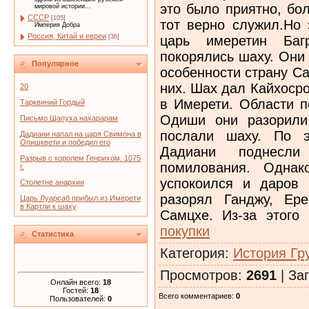
это было приятно, бо
мировой истории...
СССР
[105]
тот верно служил.Но 
Империя Добра
Россия, Китай и евреи
царь имеретин Ба
[36]
покорялись шаху. Они
Популярное
особенности страну С
них. Шах дал Кайхосро
20
в Имерети. Области п
Тарквиний Гордый
Одиши они разорили
Письмо Шапуха нахарарам
послали шаху. По э
Дадиани напал на царя Свимона в
Опишквети и победил его
Дадиани поднесл
Разрыв с королем Генрихом. 1075
помилования. Однак
г.
успокоился и даров 
Столетне анархии
разорял Ганджу, Ер
Царь Луарсаб прибыл из Имерети
в Картли к шаху
Самцхе. Из-за этого
покупки
Статистика
Категория
:
История Гр
Просмотров
:
2691
|
Заг
Онлайн всего:
18
Гостей:
18
Всего комментариев
:
0
Пользователей:
0